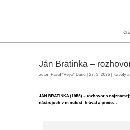
Čl
Ján Bratinka – rozhovor
autor:
Pavol "Reyo" Daňo
|
27. 3. 2026
|
Kapely
JÁN BRATINKA (1955) – rozhovor s najznámej
nástrojoch v minulosti hrával a prečo…