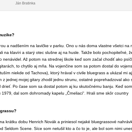
Ján Bratinka
muzike?
rou a nadšením na lavičke v parku. Ono u nás doma vlastne všetc
otec hrali na klavíri a starý otec slušne aj na husle. Takže bolo
avír. Ale v tej dobe som to nenávidel. Až potom na strednej škole ke
kej partie, a kde sa hrávalo na gitarách, to chytilo aj mňa. Na voje
y „Perla“, kde hral aj jeden banjista (tuším niekde od Tachova), kt
 hrá na banjo. Po návrate do civilu som si potom z jednej mojej gita
 sú na banji, zohnal si Čermákovu školu na banjo a začal drieť. Po
Keď som potom začal študovať na konzervatóriu okolo roku 1979, d
kôr country v duchu Zelenáčov, Tučného a hlavne Fešákov.
egrassu?
v na krátku dobu Henrich Novák a priniesol nejaké bluegrassové
oor“, album od Seldom Scene. Síce som netušil kto a čo to je, ale b