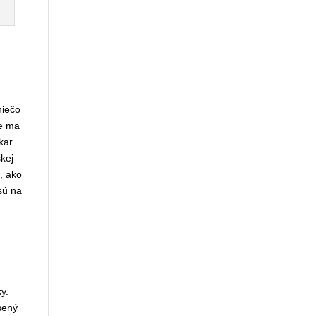
i na
ď
nčine
orý
ry
 čase
al
ol som