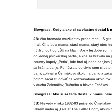
Slovgrass: Kedy a ako si sa vlastne dostal k 
JB:
Ako hromada muzikantov predo mnou. S gita
niečo hrali. Či to bola mama, stará mama, starý 
pochopiteľné, že ma nútili chodiť do LŠU na kl
som začal chodiť ako psíčkar do jednej psíčkars
som sa potom dostal do vojenskej country kapel
hrával v civile bluegrass a ukázal mi aj, ako sa
zhodil jednu strunu, ostatné poprehadzoval ako
som sa dostal potom aj ku skutočnému banju. 
som dohromady kapelu „Čmeliaci“. Hrali sme s
Slovgrass: Ako si sa teda dostal k hraniu blu
JB:
Niekedy v roku 1982-83 prišiel do Čmeliako
nahrávky. Okrem iného aj „Live at The Cellar D