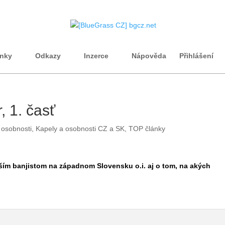
ánky
Odkazy
Inzerce
Nápověda
Přihlášení
, 1. časť
 a osobnosti
,
Kapely a osobnosti CZ a SK
,
TOP články
ším banjistom na západnom Slovensku o.i. aj o tom, na akých