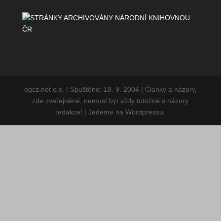
bgcz.net o.s. | Spuštěno: 18. 9. 2004 | Články a
názory, zde zveřejněné, nemusí být vždy totožné s
názory redakce! | Jedeme na Wordpressu.