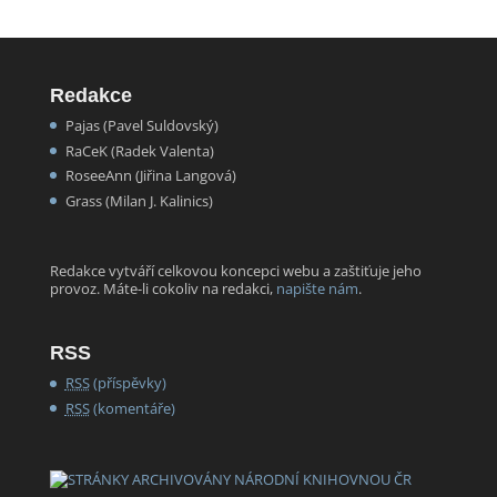
Redakce
Pajas (Pavel Suldovský)
RaCeK (Radek Valenta)
RoseeAnn (Jiřina Langová)
Grass (Milan J. Kalinics)
Redakce vytváří celkovou koncepci webu a zaštiťuje jeho
provoz. Máte-li cokoliv na redakci,
napište nám
.
RSS
RSS
(příspěvky)
RSS
(komentáře)