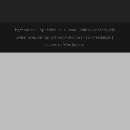
bgcz.net o.s. | Spuštěno: 18. 9. 2004 | Články a názory, zde
zveřejněné, nemusí být vždy totožné s názory redakce! |
Jedeme na Wordpressu.