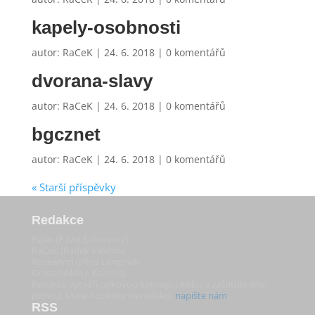
autor:
RaCeK
|
24. 6. 2018
|
0 komentářů
kapely-osobnosti
autor:
RaCeK
|
24. 6. 2018
|
0 komentářů
dvorana-slavy
autor:
RaCeK
|
24. 6. 2018
|
0 komentářů
bgcznet
autor:
RaCeK
|
24. 6. 2018
|
0 komentářů
« Starší příspěvky
Redakce
Pajas (Pavel Suldovský)
RaCeK (Radek Valenta)
RoseeAnn (Jiřina Langová)
Grass (Milan J. Kalinics)
Redakce vytváří celkovou koncepci webu a zaštiťuje jeho
provoz. Máte-li cokoliv na redakci,
napište nám
.