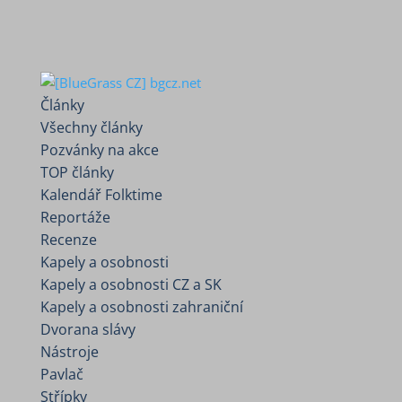
Články
Všechny články
Pozvánky na akce
TOP články
Kalendář Folktime
Reportáže
Recenze
Kapely a osobnosti
Kapely a osobnosti CZ a SK
Kapely a osobnosti zahraniční
Dvorana slávy
Nástroje
Pavlač
Střípky