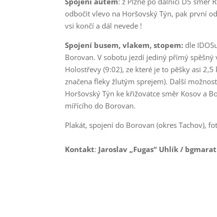
Spojení autem
: z Plzně po dálnici D5 směr 
odbočit vlevo na Horšovský Týn, pak první od
vsi končí a dál nevede !
Spojení busem, vlakem, stopem:
dle IDOSu
Borovan. V sobotu jezdí jediný přímý spěšný vl
Holostřevy (9:02), ze které je to pěšky asi 2
značena fleky žlutým sprejem). Další možností
Horšovský Týn ke křižovatce směr Kosov a Bo
mířícího do Borovan.
Plakát, spojení do Borovan (okres Tachov), fot
Kontakt
:
Jaroslav „Fugas“ Uhlík / bgmar