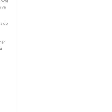
hova)
e ve
us do
měr
du