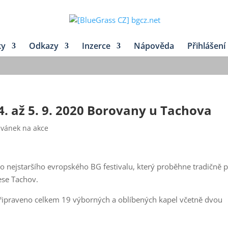
ky
Odkazy
Inzerce
Nápověda
Přihlášení
4. až 5. 9. 2020 Borovany u Tachova
zvánek na akce
o nejstaršího evropského BG festivalu, který proběhne tradičně p
ese Tachov.
řipraveno celkem 19 výborných a oblíbených kapel včetně dvou