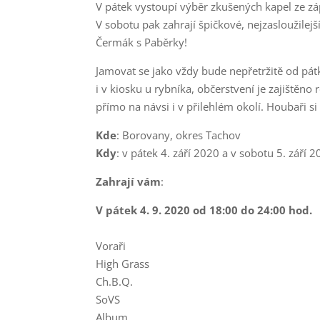
V pátek vystoupí výběr zkušených kapel ze zá
V sobotu pak zahrají špičkové, nejzasloužilej
Čermák s Paběrky!
Jamovat se jako vždy bude nepřetržitě od pátk
i v kiosku u rybníka, občerstvení je zajištěn
přímo na návsi i v přilehlém okolí. Houbaři 
Kde
: Borovany, okres Tachov
Kdy
: v pátek 4. září 2020 a v sobotu 5. září 
Zahrají vám
:
V pátek 4. 9. 2020 od 18:00 do 24:00 hod.
Voraři
High Grass
Ch.B.Q.
SoVS
Album