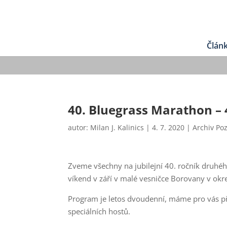
Člán
40. Bluegrass Marathon – 
autor:
Milan J. Kalinics
|
4. 7. 2020
|
Archiv Po
Zveme všechny na jubilejní 40. ročník druhéh
víkend v září v malé vesničce Borovany v okr
Program je letos dvoudenní, máme pro vás p
speciálních hostů.