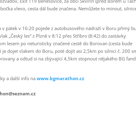
Rozvadov, Exit 119 Benešovice, za obcí Skviřín (před Borem u Tac
bočka vlevo, cesta dál bude značena. Nemůžete to minout, silnic
 v pátek v 16:20 pojede z autobusového nádraží v Boru přímý b
ak „Český les“ z Plzně v 8:12 přes Stříbro (8:42) do zastávky
,5 km lesem po neturisticky značené cestě do Borovan (cesta bude
 je dojet vlakem do Boru, poté dojít asi 2,5km po silnici č. 200 s
rovany a odtud si na zbývající 4,5km stopnout nějakého BG fan
ky a další info na
www.bgmarathon.cz
athon@seznam.cz