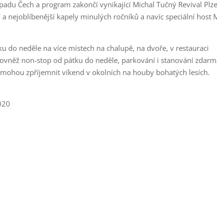
padu Čech a program zakončí vynikající Michal Tučný Revival Plz
ší a nejoblíbenější kapely minulých ročníků a navíc speciální host
u do neděle na více místech na chalupě, na dvoře, v restauraci
o rovněž non-stop od pátku do neděle, parkování i stanování zdar
si mohou zpříjemnit víkend v okolních na houby bohatých lesích.
2020