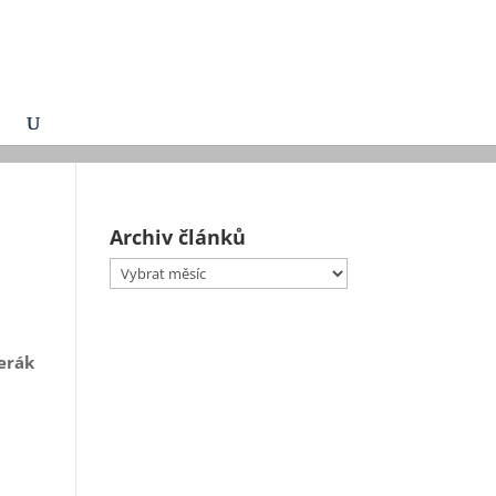
Archiv článků
Archiv
článků
erák