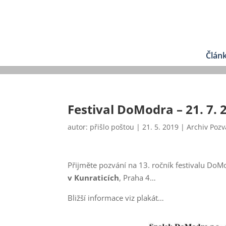
Člán
Festival DoModra – 21. 7. 
autor:
přišlo poštou
|
21. 5. 2019
|
Archiv Poz
Přijměte pozvání na 13. ročník festivalu DoM
v Kunraticích
, Praha 4…
Bližší informace viz plakát…