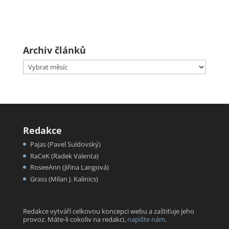
Archiv článků
Archiv
článků
Redakce
Pajas (Pavel Suldovský)
RaCeK (Radek Valenta)
RoseeAnn (Jiřina Langová)
Grass (Milan J. Kalinics)
Redakce vytváří celkovou koncepci webu a zaštiťuje jeho
provoz. Máte-li cokoliv na redakci,
napište nám
.