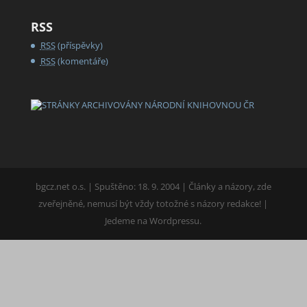
RSS
RSS
(příspěvky)
RSS
(komentáře)
bgcz.net o.s. | Spuštěno: 18. 9. 2004 | Články a názory, zde
zveřejněné, nemusí být vždy totožné s názory redakce! |
Jedeme na Wordpressu.