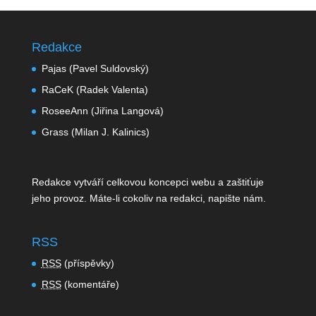
Redakce
Pajas (Pavel Suldovský)
RaCeK (Radek Valenta)
RoseeAnn (Jiřina Langová)
Grass (Milan J. Kalinics)
Redakce vytváří celkovou koncepci webu a zaštiťuje
jeho provoz. Máte-li cokoliv na redakci,
napište nám
.
RSS
RSS
(příspěvky)
RSS
(komentáře)