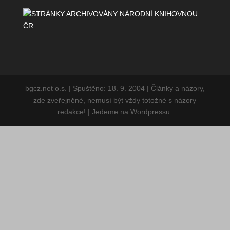
bgcz.net o.s. | Spuštěno: 18. 9. 2004 | Články a
názory, zde zveřejněné, nemusí být vždy totožné s
názory redakce! | Jedeme na Wordpressu.