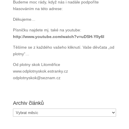
Budeme moc rády, když nás i nadále podpoříte
hlasováním na této adrese:
Děkujeme…
Písničku najdete mj. také na youtube:
http://www.youtube.com/watch?v=uDSH-YlIy6I
Těšíme se z každého vašeho kliknutí. Vaše děvčata
„od plotny“…
Od plotny skok Litoměřice
www.odplotnyskok.estranky.cz
odplotnyskok@seznam.cz
Archiv článků
Archiv
článků