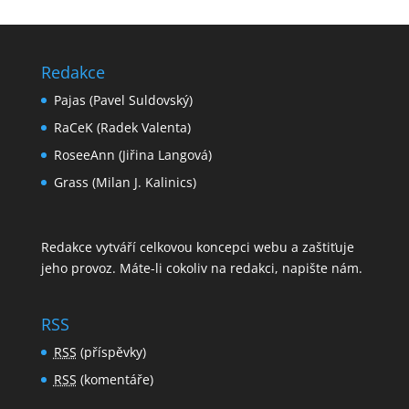
Redakce
Pajas (Pavel Suldovský)
RaCeK (Radek Valenta)
RoseeAnn (Jiřina Langová)
Grass (Milan J. Kalinics)
Redakce vytváří celkovou koncepci webu a zaštiťuje
jeho provoz. Máte-li cokoliv na redakci,
napište nám
.
RSS
RSS
(příspěvky)
RSS
(komentáře)