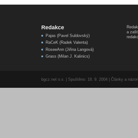
Redakce
Redak
a zašt
Pajas (Pavel Suldovský)
redakc
RaCeK (Radek Valenta)
RoseeAnn (Jiřina Langová)
Grass (Milan J. Kalinics)
bgcz.net o.s. | Spuštěno: 18. 9. 2004 | Články a náz