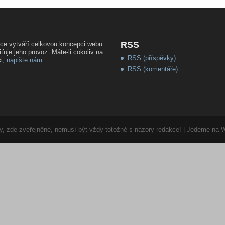
RSS
ce vytváří celkovou koncepci webu
iťuje jeho provoz. Máte-li cokoliv na
RSS
(příspěvky)
i,
napište nám
.
RSS
(komentáře)
ory, zde zveřejněné, nemusí být vždy totožné s názory redakce! | Jedeme na 