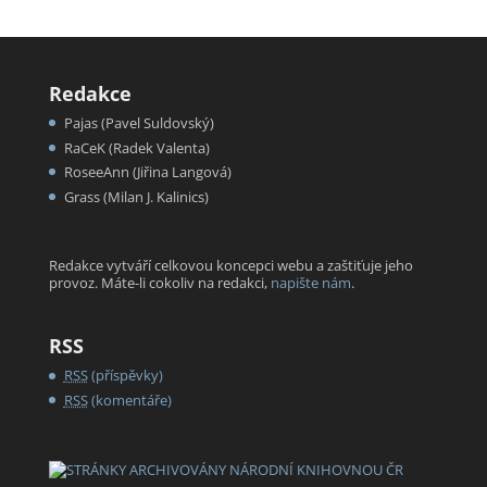
Redakce
Pajas (Pavel Suldovský)
RaCeK (Radek Valenta)
RoseeAnn (Jiřina Langová)
Grass (Milan J. Kalinics)
Redakce vytváří celkovou koncepci webu a zaštiťuje jeho
provoz. Máte-li cokoliv na redakci,
napište nám
.
RSS
RSS
(příspěvky)
RSS
(komentáře)