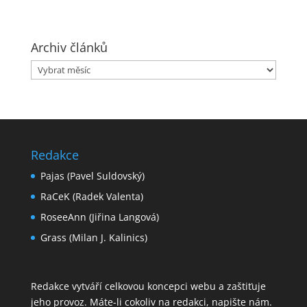
Archiv článků
Archiv
článků
Redakce
Pajas (Pavel Suldovský)
RaCeK (Radek Valenta)
RoseeAnn (Jiřina Langová)
Grass (Milan J. Kalinics)
Redakce vytváří celkovou koncepci webu a zaštiťuje
jeho provoz. Máte-li cokoliv na redakci,
napište nám
.