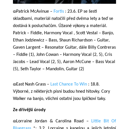
ɷPatrick McAvinue –
Fortis
: 23.6. EP se šesti
skladbami, materiál natočili před dvěma lety a teď se
dostává k posluchačům. Úžasné výkony a materiál.
Patrick – Fiddle, Harmony Vocal , Scott Vestal – Banjo,
Ethan Jodziewicz – Bass, Shaun Richardson – Guitar,
Gaven Largent – Resonator Guitar, dále Billy Contreras
– Fiddle (1), John Cowan – Harmony Vocal (2, 5), Cris
Jacobs – Lead Vocal (2, 5), Aaron McCune – Bass Vocal
(5), Seth Taylor – Mandolin, Guitar (2)
ɷEast Nash Grass –
Last Chance To Win
: 18.8.
Výborné, z některých písní budou hned hitovky. Cory
Walker na banjo, všichni ostatní jsou špičkoví taky.
Ze dřívější úrody
ɷLorraine Jordan & Carolina Road –
Little Bit Of
Bluegrass
*
: 3.2. Lorraine s kapelou a jejich letošní