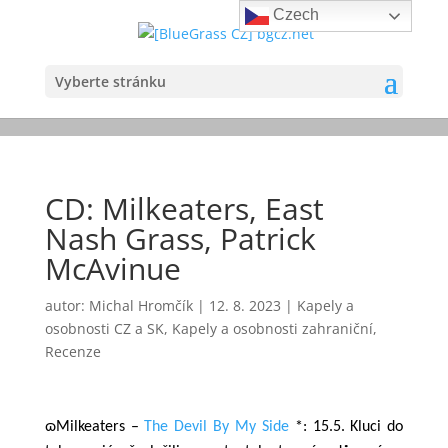
Czech
Vyberte stránku
CD: Milkeaters, East
Nash Grass, Patrick
McAvinue
autor:
Michal Hromčík
|
12. 8. 2023
|
Kapely a
osobnosti CZ a SK
,
Kapely a osobnosti zahraniční
,
Recenze
ɷMilkeaters –
The Devil By My Side
*
: 15.5.
Kluci do