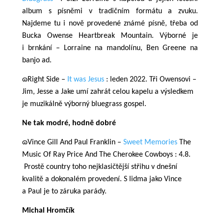
album s písněmi v tradičním formátu a zvuku.
Najdeme tu i nově provedené známé písně, třeba od
Bucka Owense Heartbreak Mountain. Výborné je
i brnkání – Lorraine na mandolínu, Ben Greene na
banjo ad.
ɷRight Side –
It was Jesus
: leden 2022. Tři Owensovi –
Jim, Jesse a Jake umí zahrát celou kapelu a výsledkem
je muzikálně výborný bluegrass gospel.
Ne tak modré, hodně dobré
ɷVince Gill And Paul Franklin –
Sweet Memories
The
Music Of Ray Price And The Cherokee Cowboys : 4.8.
Prostě country toho nejklasičtější střihu v dnešní
kvalitě a dokonalém provedení. S lidma jako Vince
a Paul je to záruka parády.
Michal Hromčík