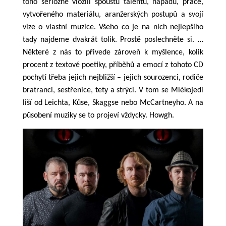
toho seriózně vložili spoustu talentu, nápadů, práce,
vytvořeného materiálu, aranžerských postupů a svojí
vize o vlastní muzice.
Všeho c
o je na nich
n
ejlepšího
tady najdeme dvakrát tolik. Prostě poslechněte si. …
Některé z nás to přivede zároveň k myšlence, kolik
procent z textové poetiky, příběhů a emocí z tohoto CD
pochytí třeba jejich nejbližší – jejich sourozenci, rodiče
bratranci, sestřenice, tety a strýci. V tom se Mlékojedi
liší od Leichta, Kůse, Skaggse nebo McCartneyho. A na
působení muziky se to projeví vždycky. Howgh.