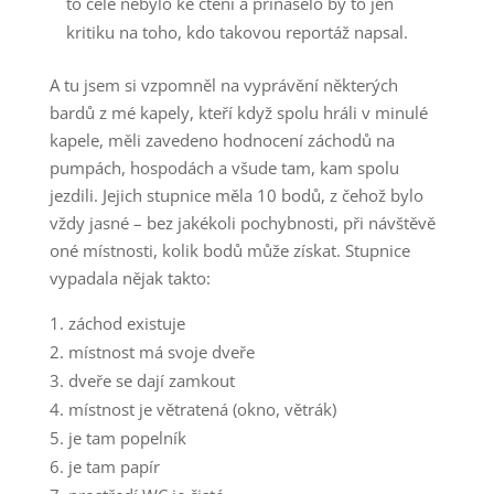
to celé nebylo ke čtení a přinášelo by to jen
kritiku na toho, kdo takovou reportáž napsal.
A tu jsem si vzpomněl na vyprávění některých
bardů z mé kapely, kteří když spolu hráli v minulé
kapele, měli zavedeno hodnocení záchodů na
pumpách, hospodách a všude tam, kam spolu
jezdili. Jejich stupnice měla 10 bodů, z čehož bylo
vždy jasné – bez jakékoli pochybnosti, při návštěvě
oné místnosti, kolik bodů může získat. Stupnice
vypadala nějak takto:
záchod existuje
místnost má svoje dveře
dveře se dají zamkout
místnost je větratená (okno, větrák)
je tam popelník
je tam papír