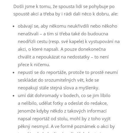
Došli jsme k tomu, že spousta lidí se pohybuje po
spoustě akcí a třeba by i rádi dali něco k dobru, ale:
obávají se, aby někomu neukřivdili nebo někoho
nenaštvali – a tím si třeba také do budoucna
neodřízli cestu (resp. své kapele) k vystupování na
akci, o které napsali. A pouze donekonečna
chválit a nepoukázat na nedostatky – to není
přece k ničemu.
nepustí se do reportáže, protože to prostě neumí
seskládat do srozumitelných vět, kde se
neopakují stále stejná slova a myšlenky.
umí dát dohromady v bodech, co se jim líbilo
a nelíbilo, udělat fotky a odeslat do redakce,
jenomže kdyby někdo z takových informací
napsal reportáž od stolu, mohl by z toho vyjít
pěkný nesmysl. A ve formě poznámek o akci by