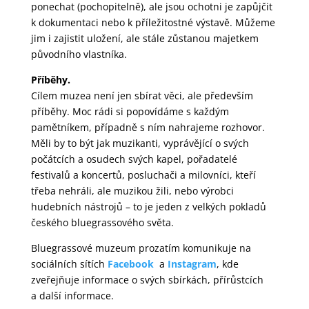
ponechat (pochopitelně), ale jsou ochotni je zapůjčit
k dokumentaci nebo k příležitostné výstavě. Můžeme
jim i zajistit uložení, ale stále zůstanou majetkem
původního vlastníka.
Příběhy.
Cílem muzea není jen sbírat věci, ale především
příběhy. Moc rádi si popovídáme s každým
pamětníkem, případně s ním nahrajeme rozhovor.
Měli by to být jak muzikanti, vyprávějící o svých
počátcích a osudech svých kapel, pořadatelé
festivalů a koncertů, posluchači a milovníci, kteří
třeba nehráli, ale muzikou žili, nebo výrobci
hudebních nástrojů – to je jeden z velkých pokladů
českého bluegrassového světa.
Bluegrassové muzeum prozatím komunikuje na
sociálních sítích
Facebook
a
Instagram
, kde
zveřejňuje informace o svých sbírkách, přírůstcích
a další informace.