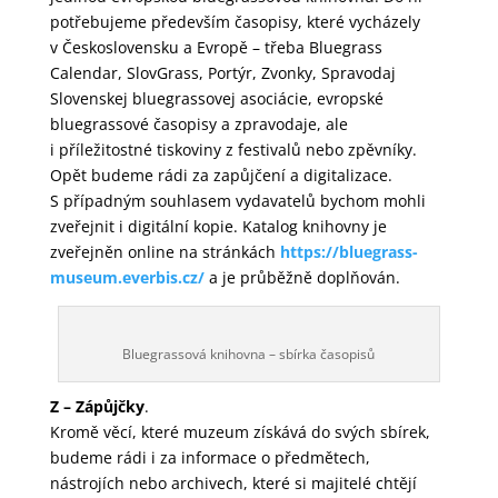
potřebujeme především časopisy, které vycházely
v Československu a Evropě – třeba Bluegrass
Calendar, SlovGrass, Portýr, Zvonky, Spravodaj
Slovenskej bluegrassovej asociácie, evropské
bluegrassové časopisy a zpravodaje, ale
i příležitostné tiskoviny z festivalů nebo zpěvníky.
Opět budeme rádi za zapůjčení a digitalizace.
S případným souhlasem vydavatelů bychom mohli
zveřejnit i digitální kopie. Katalog knihovny je
zveřejněn online na stránkách
https://bluegrass-
museum.everbis.cz/
a je průběžně doplňován.
Bluegrassová knihovna – sbírka časopisů
Z – Zápůjčky
.
Kromě věcí, které muzeum získává do svých sbírek,
budeme rádi i za informace o předmětech,
nástrojích nebo archivech, které si majitelé chtějí