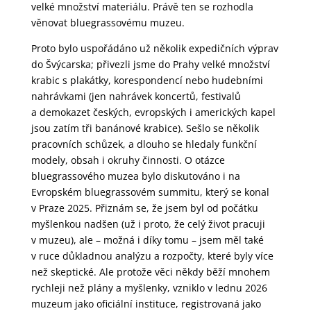
velké množství materiálu. Právě ten se rozhodla
věnovat bluegrassovému muzeu.
Proto bylo uspořádáno už několik expedičních výprav
do Švýcarska; přivezli jsme do Prahy velké množství
krabic s plakátky, korespondencí nebo hudebními
nahrávkami (jen nahrávek koncertů, festivalů
a demokazet českých, evropských i amerických kapel
jsou zatím tři banánové krabice). Sešlo se několik
pracovních schůzek, a dlouho se hledaly funkční
modely, obsah i okruhy činnosti. O otázce
bluegrassového muzea bylo diskutováno i na
Evropském bluegrassovém summitu, který se konal
v Praze 2025. Přiznám se, že jsem byl od počátku
myšlenkou nadšen (už i proto, že celý život pracuji
v muzeu), ale – možná i díky tomu – jsem měl také
v ruce důkladnou analýzu a rozpočty, které byly více
než skeptické. Ale protože věci někdy běží mnohem
rychleji než plány a myšlenky, vzniklo v lednu 2026
muzeum jako oficiální instituce, registrovaná jako