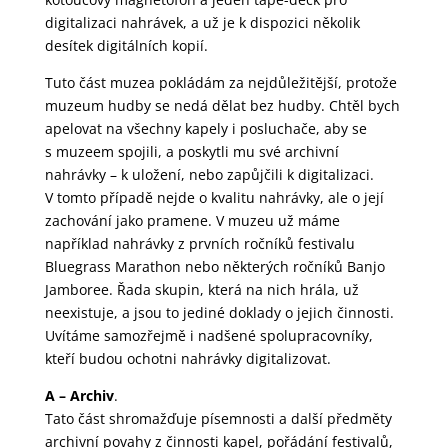
digitalizaci nahrávek, a už je k dispozici několik
desítek digitálních kopií.
Tuto část muzea pokládám za nejdůležitější, protože
muzeum hudby se nedá dělat bez hudby. Chtěl bych
apelovat na všechny kapely i posluchače, aby se
s muzeem spojili, a poskytli mu své archivní
nahrávky – k uložení, nebo zapůjčili k digitalizaci.
V tomto případě nejde o kvalitu nahrávky, ale o její
zachování jako pramene. V muzeu už máme
například nahrávky z prvních ročníků festivalu
Bluegrass Marathon nebo některých ročníků Banjo
Jamboree. Řada skupin, která na nich hrála, už
neexistuje, a jsou to jediné doklady o jejich činnosti.
Uvítáme samozřejmě i nadšené spolupracovníky,
kteří budou ochotni nahrávky digitalizovat.
A – Archiv
.
Tato část shromažďuje písemnosti a další předměty
archivní povahy z činnosti kapel, pořádání festivalů,