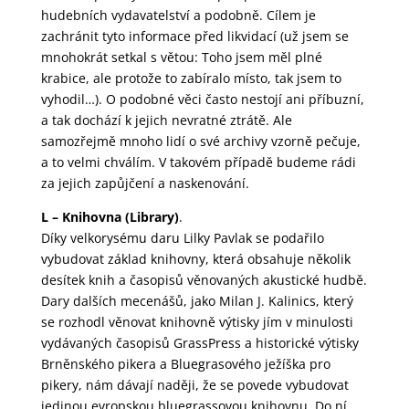
hudebních vydavatelství a podobně. Cílem je
zachránit tyto informace před likvidací (už jsem se
mnohokrát setkal s větou: Toho jsem měl plné
krabice, ale protože to zabíralo místo, tak jsem to
vyhodil…). O podobné věci často nestojí ani příbuzní,
a tak dochází k jejich nevratné ztrátě. Ale
samozřejmě mnoho lidí o své archivy vzorně pečuje,
a to velmi chválím. V takovém případě budeme rádi
za jejich zapůjčení a naskenování.
L – Knihovna (Library)
.
Díky velkorysému daru Lilky Pavlak se podařilo
vybudovat základ knihovny, která obsahuje několik
desítek knih a časopisů věnovaných akustické hudbě.
Dary dalších mecenášů, jako Milan J. Kalinics, který
se rozhodl věnovat knihovně výtisky jím v minulosti
vydávaných časopisů GrassPress a historické výtisky
Brněnského pikera a Bluegrasového ježíška pro
pikery, nám dávají naději, že se povede vybudovat
jedinou evropskou bluegrassovou knihovnu. Do ní