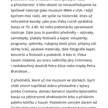
a příslušenství. V této oblasti se nesoustřeďujeme na
špičkové nástroje (jako muzeum IBMA v USA, i když
bychom moc rádi), ale spíše na historické, dnes už
nehratelné kousky, jako jsou třeba ručně vyráběná
banja ze 70. a 80. let nebo podomácku upravované
nástroje. Dále jsou to pamětní předměty – odznaky,
samolepky, plakáty festivalů a kapel, vstupenky,
programy, zpěvníky, rukopisy textů písní, přepisy sól,
sbírky licků, výukové materiály, dále fotografie kapel,
koncertů a festivalů a podobně. A kdo ví, třeba
časem získáme, po vzoru světničky Járy Cimrmana,
i nedokouřený doutník Petra Kůse nebo trepky Petra
Brandejse…
Z předmětů, které už má muzeum ve sbírkách, bych
chtěl zmínit například dobro přestavěné z kytary
Jumbo Cremona, domácí konverzi starého kytarového
banja na pětistrunné ohoblováním krku a přidáním
pátého kolíčku z houslí. Posledním cenným darem od
Ondry Holoubka je podomácku vyrobené banjo velmi