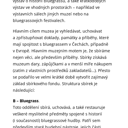
výstav o historii bluegrassu, a také krátkodobých
výstav ve vhodných prostorách – například ve
výstavních sálech jiných muzeí nebo na
bluegrassových festivalech.
Hlavním cílem muzea je vyhledávat, uchovávat
a zpřístupňovat doklady, památky a příběhy, které
mají spojitost s bluegrassem v Čechách, případně
v Evropě. Hlavním muzejním motem je, že sbíráme
nejen věci, ale především příběhy. Sbírky získává
muzeum dary, zápůjčkami a v menší míře nákupem
(zatím z vlastních prostředků zakladatelů…). Přesto
se podařilo ve velmi krátké době vytvořit zajímavý
základ sbírkového fondu. Struktura sbírek je
následující:
B – Bluegrass
.
Toto oddělení sbírá, uchovává, a také restauruje
veškeré myslitelné předměty spojené s historií
(i současností) bluegrassové hudby. Patří sem
především staré hudební nástroje, jejich části