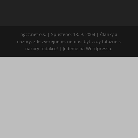
bgcz.net o.s. | Spuštěno: 18. 9. 2004 | Články a
názory, zde zveřejněné, nemusí být vždy totožné s
názory redakce! | Jedeme na Wordpressu.