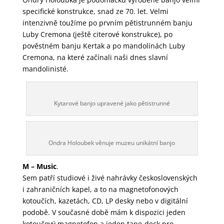
specifické konstrukce, snad ze 70. let. Velmi
intenzivně toužíme po prvním pětistrunném banju
Luby Cremona (ještě citerové konstrukce), po
pověstném banju Kertak a po mandolínách Luby
Cremona, na které začínali naši dnes slavní
mandolinisté.
Kytarové banjo upravené jako pětistrunné
Ondra Holoubek věnuje muzeu unikátní banjo
M – Music
.
Sem patří studiové i živé nahrávky československých
i zahraničních kapel, a to na magnetofonových
kotoučích, kazetách, CD, LP desky nebo v digitální
podobě. V současné době mám k dispozici jeden
kotoučový magnetofon a jeden tape-deck pro