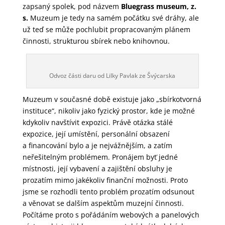
zapsaný spolek, pod názvem
Bluegrass museum, z.
s.
Muzeum je tedy na samém počátku své dráhy, ale
už teď se může pochlubit propracovaným plánem
činnosti, strukturou sbírek nebo knihovnou.
Odvoz části daru od Lilky Pavlak ze Švýcarska
Muzeum v současné době existuje jako „sbírkotvorná
instituce“, nikoliv jako fyzický prostor, kde je možné
kdykoliv navštívit expozici. Právě otázka stálé
expozice, její umístění, personální obsazení
a financování bylo a je nejvážnějším, a zatím
neřešitelným problémem. Pronájem byť jedné
místnosti, její vybavení a zajištění obsluhy je
prozatím mimo jakékoliv finanční možnosti. Proto
jsme se rozhodli tento problém prozatím odsunout
a věnovat se dalším aspektům muzejní činnosti.
Počítáme proto s pořádáním webových a panelových