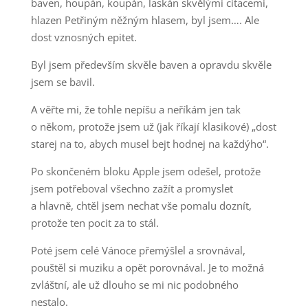
baven, houpán, koupán, laskán skvělými citacemi,
hlazen Petřiným něžným hlasem, byl jsem…. Ale
dost vznosných epitet.
Byl jsem především skvěle baven a opravdu skvěle
jsem se bavil.
A věřte mi, že tohle nepíšu a neříkám jen tak
o někom, protože jsem už (jak říkají klasikové) „dost
starej na to, abych musel bejt hodnej na každýho“.
Po skončeném bloku Apple jsem odešel, protože
jsem potřeboval všechno zažít a promyslet
a hlavně, chtěl jsem nechat vše pomalu doznít,
protože ten pocit za to stál.
Poté jsem celé Vánoce přemýšlel a srovnával,
pouštěl si muziku a opět porovnával. Je to možná
zvláštní, ale už dlouho se mi nic podobného
nestalo.