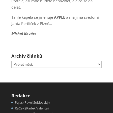
Přátelé, asi mne budete nenávidět, ale co se dá
dělat.
Tahle kapela se jmenuje
APPLE
a má ji na svědomí
Jarda Pertlíček z Plzně…
Michal Kovács
Archiv článků
Archiv
článků
Redakce
Pajas (Pavel Suldovský)
RaCeK (Radek Valenta)