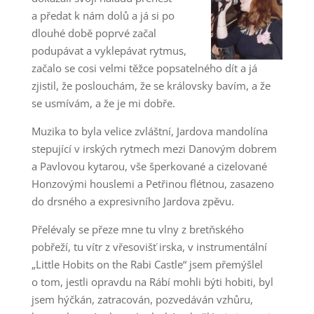
a předat k nám dolů a já si po
dlouhé době poprvé začal
podupávat a vyklepávat rytmus,
začalo se cosi velmi těžce popsatelného dít a já
zjistil, že poslouchám, že se královsky bavím, a že
se usmívám, a že je mi dobře.
Muzika to byla velice zvláštní, Jardova mandolína
stepující v irských rytmech mezi Danovým dobrem
a Pavlovou kytarou, vše šperkované a cizelované
Honzovými houslemi a Petřinou flétnou, zasazeno
do drsného a expresivního Jardova zpěvu.
Přelévaly se přeze mne tu vlny z bretňského
pobřeží, tu vítr z vřesovišť irska, v instrumentální
„Little Hobits on the Rabi Castle“ jsem přemýšlel
o tom, jestli opravdu na Rábí mohli býti hobiti, byl
jsem hýčkán, zatracován, pozvedáván vzhůru,