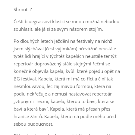
Shrnutí ?
Čeští bluegrassoví klasici se mnou možná nebudou
souhlasit, ale já si za svým názorem stojím.
Po dlouhých letech ježdění na festivaly na nichž
jsem slýchával (čest výjimkám) převážně neustále
tytéž lidi hrající v týchtéž kapelách neustále tentýž
repertoár doprovázený stále stejnými řečmi se
konečně objevila kapela, kvůli které pojedu opět na
BG festival. Kapela, která mi má co říct a činí tak
nesmlouvavou, leč zajímavou formou, která na
podiu nekřečuje a nemusí nastavovat repertoár
„vtipnými“ řečmi, kapela, kterou to baví, která se
baví a která baví. Kapela, která má přesah přes
hranice žánrů. Kapela, která má podle mého před
sebou budoucnost.