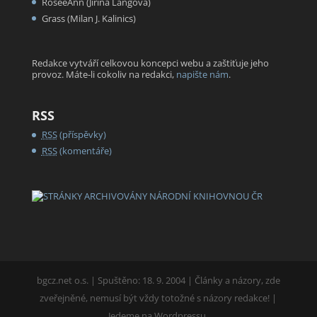
RoseeAnn (Jiřina Langová)
Grass (Milan J. Kalinics)
Redakce vytváří celkovou koncepci webu a zaštiťuje jeho
provoz. Máte-li cokoliv na redakci,
napište nám
.
RSS
RSS
(příspěvky)
RSS
(komentáře)
bgcz.net o.s. | Spuštěno: 18. 9. 2004 | Články a názory, zde
zveřejněné, nemusí být vždy totožné s názory redakce! |
Jedeme na Wordpressu.