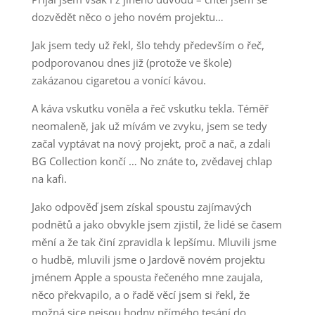
dozvědět něco o jeho novém projektu…
Jak jsem tedy už řekl, šlo tehdy především o řeč,
podporovanou dnes již (protože ve škole)
zakázanou cigaretou a vonící kávou.
A káva vskutku voněla a řeč vskutku tekla. Téměř
neomaleně, jak už mívám ve zvyku, jsem se tedy
začal vyptávat na nový projekt, proč a nač, a zdali
BG Collection končí … No znáte to, zvědavej chlap
na kafi.
Jako odpověď jsem získal spoustu zajímavých
podnětů a jako obvykle jsem zjistil, že lidé se časem
mění a že tak činí zpravidla k lepšímu. Mluvili jsme
o hudbě, mluvili jsme o Jardově novém projektu
jménem Apple a spousta řečeného mne zaujala,
něco překvapilo, a o řadě věcí jsem si řekl, že
možná sice nejsou hodny přímého tesání do