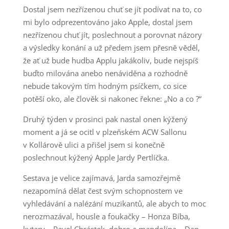
Dostal jsem nezřízenou chuť se jít podívat na to, co
mi bylo odprezentováno jako Apple, dostal jsem
nezřízenou chuť jít, poslechnout a porovnat názory
a výsledky konání a už předem jsem přesně věděl,
že ať už bude hudba Applu jakákoliv, bude nejspíš
buďto milována anebo nenáviděna a rozhodně
nebude takovým tím hodným psíčkem, co sice
potěší oko, ale člověk si nakonec řekne: „No a co ?“
Druhý týden v prosinci pak nastal onen kýžený
moment a já se ocitl v plzeňském ACW Sallonu
v Kollárově ulici a přišel jsem si konečně
poslechnout kýžený Apple Jardy Pertlíčka.
Sestava je velice zajímavá, Jarda samozřejmě
nezapomíná dělat čest svým schopnostem ve
vyhledávání a nalézání muzikantů, ale abych to moc
nerozmazával, housle a foukačky – Honza Bíba,