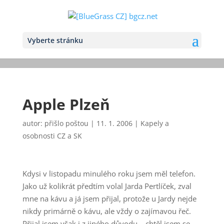
Vyberte stránku
Apple Plzeň
autor:
přišlo poštou
|
11. 1. 2006
|
Kapely a
osobnosti CZ a SK
Kdysi v listopadu minulého roku jsem měl telefon.
Jako už kolikrát předtím volal Jarda Pertlíček, zval
mne na kávu a já jsem přijal, protože u Jardy nejde
nikdy primárně o kávu, ale vždy o zajímavou řeč.
Přijal jsem však i z jiného důvodu – chtěl jsem se