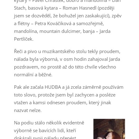
kytary – Pavel Chrástek, dobro a mandolína – Dan
Stach, basová kytara – Roman Hasnedl (později
jsem se dozvěděl, že bohužel jen zaskakující), zpěv
a flétny – Petra Kováčiková a samozřejmě,
mandolína, mountain dulcimer, banja – Jarda
Pertlíček.
Řeči a pivo u muzikantského stolu tekly proudem,
nálada byla výborná, v osm hodin zahajoval Jarda
pozdravem, no prostě až do této chvíle všechno
normální a běžné.
Pak ale začala HUDBA a já zcela záměrně používám
toto slovo, protože jsem byl zachycen a posléze
vtažen a kamsi odnesen proudem, který jinak
nazvat nelze.
Na podiu stálo několik evidentně
výborně se bavících lidí, kteří
dokázali svoji náladu přenést