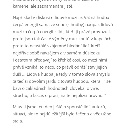
kamene, ale zaznamenání jistě.
Například v diskusi o lidové muzice: Vážná hudba
čerpá energii sama ze sebe (z hudby) naopak lidová
muzika čerpá energii z lidí, kteří ji právě provozují,
proto jsou tak časté výměny muzikantů v kapelách,
proto to neustálé vzájemné hledání lidí, kteří
nejdříve sobě navzájem a v samém důsledku
i ostatním předávají to křehké cosi, co mezi nimi
právě vzniká, to něco, co právě odráží stav jejich
duší … Lidová hudba je tedy v tomto slova smyslu
(a teď si dovolím Jardu citovat) hudbou, která : “ se
baví o základních hodnotách člověka, o víře,
strachu, o lásce, o práci, na té nejbližší úrovni…“
Mluvili jsme ten den ještě o spoustě lidí, autorů,
situací, ale to nejdůležitější bylo řečeno a věc už se
stala.