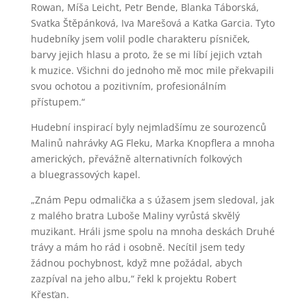
Rowan, Míša Leicht, Petr Bende, Blanka Táborská,
Svatka Štěpánková, Iva Marešová a Katka Garcia. Tyto
hudebníky jsem volil podle charakteru písniček,
barvy jejich hlasu a proto, že se mi líbí jejich vztah
k muzice. Všichni do jednoho mě moc mile překvapili
svou ochotou a pozitivním, profesionálním
přístupem.“
Hudební inspirací byly nejmladšímu ze sourozenců
Malinů nahrávky AG Fleku, Marka Knopflera a mnoha
amerických, převážně alternativních folkových
a bluegrassových kapel.
„Znám Pepu odmalička a s úžasem jsem sledoval, jak
z malého bratra Luboše Maliny vyrůstá skvělý
muzikant. Hráli jsme spolu na mnoha deskách Druhé
trávy a mám ho rád i osobně. Necítil jsem tedy
žádnou pochybnost, když mne požádal, abych
zazpíval na jeho albu,“ řekl k projektu Robert
Křesťan.