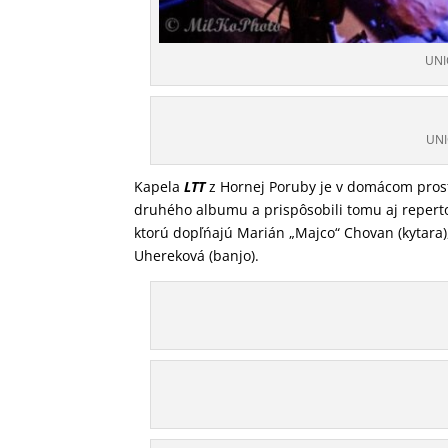
UNI
UNI
Kapela
LTT
z Hornej Poruby je v domácom prostr
druhého albumu a prispôsobili tomu aj reper
ktorú dopľńajú Marián „Majco“ Chovan (kytara)
Uhereková (banjo).