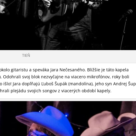
TIEŇ
okolo gitaristu a speváka Jara Nečesaného. Bližšie je táto kapela
 Odohrali svoj blok nezvyčajne na viacero mikrofónov, roky boli
to išlo! Jara dopľňajú Ľuboš Šupák (mandolína), jeho syn Andrej Šu
hrali plejádu svojich songov z viacerých období kapely.