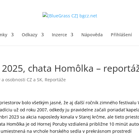
ánky
Odkazy
Inzerce
Nápověda
Přihlášení
 2025, chata Homôlka – reportá
 a osobnosti CZ a SK
,
Reportáže
iestorov bolo všetkým jasné, že aj ďalší ročník zimného festivalu
adíciu už od roku 2007, odkedy ju pravidelne začali poriadať kapel
bri 2023 sa akcia naposledy konala v Starej krčme, ale tieto priest
hata Homôlka je od Hornej Poruby vzdialená približne 10 minút aut
e umiestnená na vrchole horského sedla v prekrásnom prostredí