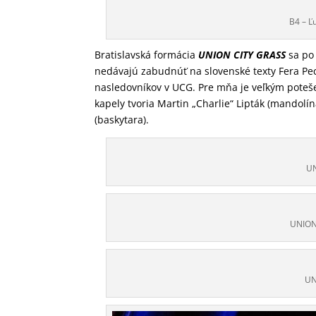
B4 – Ľ
Bratislavská formácia
UNION CITY GRASS
sa po 
nedávajú zabudnúť na slovenské texty Fera Pe
nasledovníkov v UCG. Pre mňa je veľkým poteše
kapely tvoria Martin „Charlie“ Lipták (mandolí
(baskytara).
UN
UNION 
UN