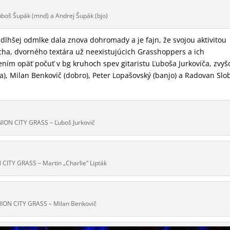
uboš Šupák (mnd) a Andrej Šupák (bjo)
dlhšej odmlke dala znova dohromady a je fajn, že svojou aktivitou
cha, dvorného textára už neexistujúcich Grasshoppers a ich
ním opäť počuť v bg kruhoch spev gitaristu Ľuboša Jurkoviča, zvyš
na), Milan Benkovič (dobro), Peter Lopašovský (banjo) a Radovan Sl
ION CITY GRASS – Ľuboš Jurkovič
CITY GRASS – Martin „Charlie“ Lipták
ION CITY GRASS – Milan Benkovič