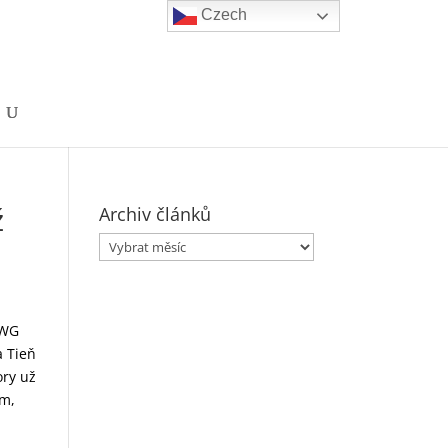
Czech
ž
Archiv článků
Archiv
článků
 WG
a Tieň
ory už
om,