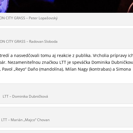
ON CITY GRASS – Peter Lopašovský
ON CITY GRASS – Radovan Sloboda
edí a nasvedčovali tomu aj reakcie z publika. Vrcholia prípravy ic
toár. Nezameniteľnou značkou LTT je speváčka Dominika Dubničkov
, Pavol „Reyo“ Daňo (mandolína), Milan Nagy (kontrabas) a Simona
LTT – Dominika Dubničková
LTT – Marián „Majco“ Chovan