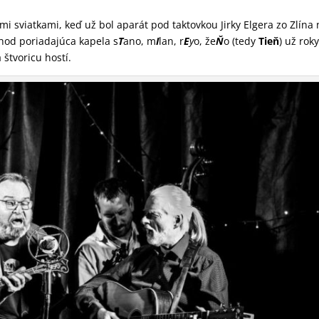
i sviatkami, keď už bol aparát pod taktovkou Jirky Elgera zo Zlína 
 hod poriadajúca kapela s
T
ano, m
I
lan, r
E
y
o, že
Ň
o (tedy
Tieň
) už rok
 štvoricu hostí.