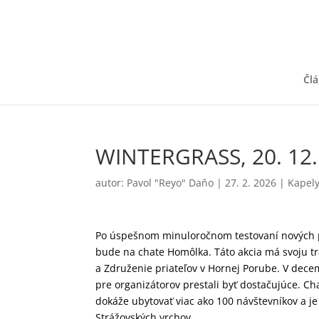
Čl
WINTERGRASS, 20. 12.
autor:
Pavol "Reyo" Daňo
|
27. 2. 2026
|
Kapely
Po úspešnom minuloročnom testovaní nových pr
bude na chate Homôlka. Táto akcia má svoju tr
a Združenie priateľov v Hornej Porube. V decem
pre organizátorov prestali byť dostačujúce. C
dokáže ubytovať viac ako 100 návštevníkov a j
Strážovských vrchov.