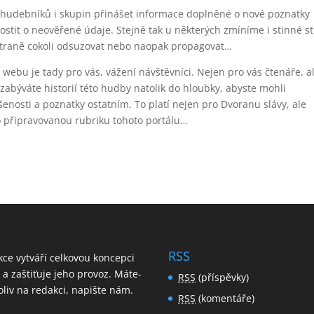
hudebníků i skupin přinášet informace doplněné o nové poznatky
ostit o neověřené údaje. Stejně tak u některých zmíníme i stinné s
é straně cokoli odsuzovat nebo naopak propagovat…
 webu je tady pro vás, vážení návštěvníci. Nejen pro vás čtenáře, a
e zabýváte historií této hudby natolik do hloubky, abyste mohli
enosti a poznatky ostatním. To platí nejen pro Dvoranu slávy, ale
bo připravovanou rubriku tohoto portálu…
RSS
ce vytváří celkovou koncepci
a zaštiťuje jeho provoz. Máte-
RSS
(příspěvky)
koliv na redakci,
napište nám
.
RSS
(komentáře)