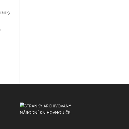
tránky
le