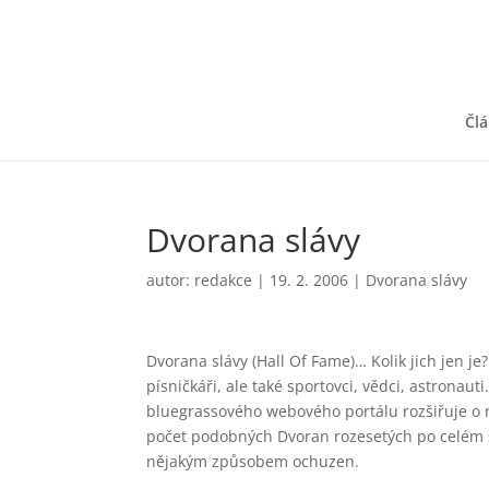
Čl
Dvorana slávy
autor:
redakce
|
19. 2. 2006
|
Dvorana slávy
Dvorana slávy (Hall Of Fame)… Kolik jich jen j
písničkáři, ale také sportovci, vědci, astrona
bluegrassového webového portálu rozšiřuje o 
počet podobných Dvoran rozesetých po celém sv
nějakým způsobem ochuzen.