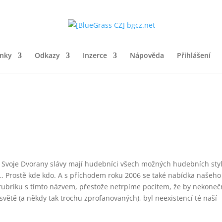
ánky
Odkazy
Inzerce
Nápověda
Přihlášení
e? Svoje Dvorany slávy mají hudebníci všech možných hudebních sty
uti… Prostě kde kdo. A s příchodem roku 2006 se také nabídka našeho
rubriku s tímto názvem, přestože netrpíme pocitem, že by nekoneč
ětě (a někdy tak trochu zprofanovaných), byl neexistencí té naší