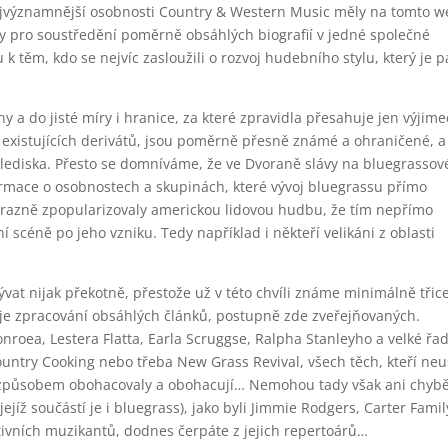
 nejvýznamnější osobnosti Country & Western Music měly na tomto 
y pro soustředění poměrně obsáhlých biografií v jedné společné
u k těm, kdo se nejvíc zasloužili o rozvoj hudebního stylu, který je 
 a do jisté míry i hranice, za které zpravidla přesahuje jen výjime
 existujících derivátů, jsou poměrně přesně známé a ohraničené, a
o hlediska. Přesto se domníváme, že ve Dvoraně slávy na bluegrasso
ormace o osobnostech a skupinách, které vývoj bluegrassu přímo
 výrazně zpopularizovaly americkou lidovou hudbu, že tím nepřímo
 scéně po jeho vzniku. Tedy například i někteří velikáni z oblasti
at nijak překotně, přestože už v této chvíli známe minimálně třic
huje zpracování obsáhlých článků, postupně zde zveřejňovaných.
nroea, Lestera Flatta, Earla Scruggse, Ralpha Stanleyho a velké řa
ountry Cooking nebo třeba New Grass Revival, všech těch, kteří neu
ným způsobem obohacovaly a obohacují… Nemohou tady však ani chyb
ejíž součástí je i bluegrass), jako byli Jimmie Rodgers, Carter Famil
ivních muzikantů, dodnes čerpáte z jejich repertoárů…