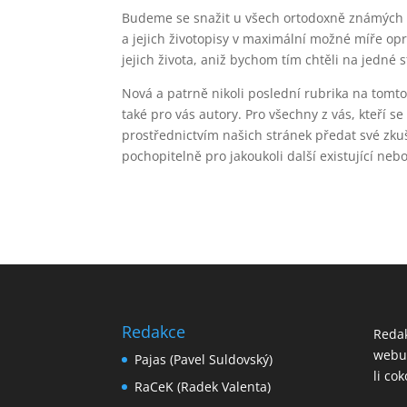
Budeme se snažit u všech ortodoxně známých 
a jejich životopisy v maximální možné míře opr
jejich života, aniž bychom tím chtěli na jedn
Nová a patrně nikoli poslední rubrika na tomto
také pro vás autory. Pro všechny z vás, kteří s
prostřednictvím našich stránek předat své zkuš
pochopitelně pro jakoukoli další existující ne
Redakce
Redak
webu 
Pajas (Pavel Suldovský)
li co
RaCeK (Radek Valenta)