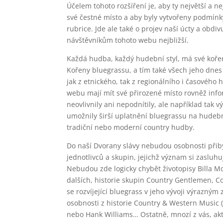
Účelem tohoto rozšíření je, aby ty největší a
své čestné místo a aby byly vytvořeny podmínk
rubrice. Jde ale také o projev naší úcty a obdiv
návštěvníkům tohoto webu nejbližší.
Každá hudba, každý hudební styl, má své kořeny
Kořeny bluegrassu, a tím také všech jeho dnes
jak z etnického, tak z regionálního i časovéh
webu mají mít své přirozené místo rovněž inf
neovlivnily ani nepodnítily, ale například tak
umožnily širší uplatnění bluegrassu na hudební
tradiční nebo moderní country hudby.
Do naší Dvorany slávy nebudou osobnosti přibýv
jednotlivců a skupin, jejichž význam si zaslu
Nebudou zde logicky chybět životopisy Billa Mo
dalších, historie skupin Country Gentlemen, C
se rozvíjející bluegrass v jeho vývoji výraz
osobnosti z historie Country & Western Music (j
nebo Hank Williams… Ostatně, mnozí z vás, akt