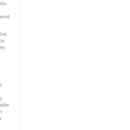
webu
patrně
čně.
 to
vém
et
dy
stále
ět
y