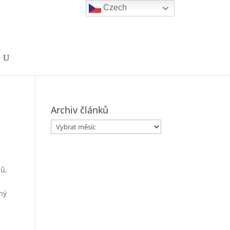
Czech
Archiv článků
Archiv
článků
lů,
ný