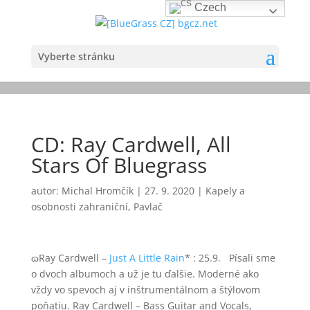
Czech
Vyberte stránku
CD: Ray Cardwell, All
Stars Of Bluegrass
autor:
Michal Hromčík
|
27. 9. 2020
|
Kapely a
osobnosti zahraniční
,
Pavlač
ɷRay Cardwell –
Just A Little Rain
* : 25.9. Písali sme
o dvoch albumoch a už je tu ďalšie. Moderné ako
vždy vo spevoch aj v inštrumentálnom a štýlovom
poňatiu. Ray Cardwell – Bass Guitar and Vocals,