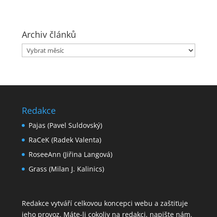
Archiv článků
Archiv
článků
Redakce
Pajas (Pavel Suldovský)
RaCeK (Radek Valenta)
RoseeAnn (Jiřina Langová)
Grass (Milan J. Kalinics)
Redakce vytváří celkovou koncepci webu a zaštiťuje
jeho provoz. Máte-li cokoliv na redakci,
napište nám
.