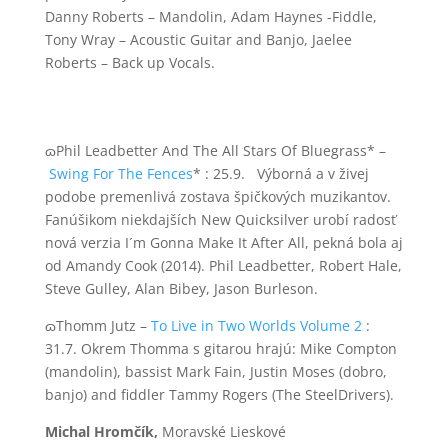
Danny Roberts – Mandolin, Adam Haynes -Fiddle,
Tony Wray – Acoustic Guitar and Banjo, Jaelee
Roberts – Back up Vocals.
ɷPhil Leadbetter And The All Stars Of Bluegrass* –
Swing For The Fences
* : 25.9. Výborná a v živej
podobe premenlivá zostava špičkových muzikantov.
Fanúšikom niekdajších New Quicksilver urobí radosť
nová verzia I´m Gonna Make It After All, pekná bola aj
od Amandy Cook (2014). Phil Leadbetter, Robert Hale,
Steve Gulley, Alan Bibey, Jason Burleson.
ɷThomm Jutz –
To Live in Two Worlds Volume 2
:
31.7. Okrem Thomma s gitarou hrajú: Mike Compton
(mandolin), bassist Mark Fain, Justin Moses (dobro,
banjo) and fiddler Tammy Rogers (The SteelDrivers).
Michal Hromčík,
Moravské Lieskové