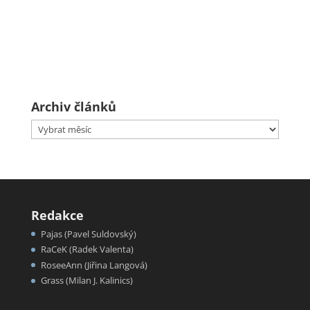
Archiv článků
Archiv
článků
Redakce
Pajas (Pavel Suldovský)
RaCeK (Radek Valenta)
RoseeAnn (Jiřina Langová)
Grass (Milan J. Kalinics)