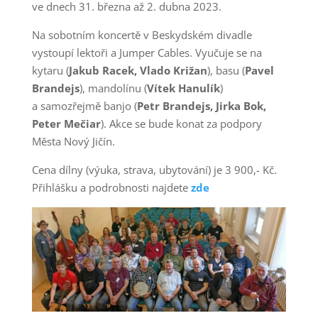
ve dnech 31. března až 2. dubna 2023.
Na sobotním koncertě v Beskydském divadle
vystoupí lektoři a Jumper Cables. Vyučuje se na
kytaru (
Jakub Racek, Vlado Križan
), basu (
Pavel
Brandejs
), mandolínu (
Vítek Hanulík
)
a samozřejmě banjo (
Petr Brandejs, Jirka Bok,
Peter Mečiar
). Akce se bude konat za podpory
Města Nový Jičín.
Cena dílny (výuka, strava, ubytování) je 3 900,- Kč.
Přihlášku a podrobnosti najdete
zde