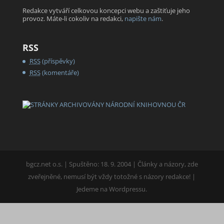
Redakce vytváří celkovou koncepci webu a zaštiťuje jeho
provoz. Máte-li cokoliv na redakci,
napište nám
.
RSS
RSS
(příspěvky)
RSS
(komentáře)
bgcz.net o.s. | Spuštěno: 18. 9. 2004 | Články a názory, zde
zveřejněné, nemusí být vždy totožné s názory redakce! |
Jedeme na Wordpressu.