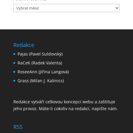
Archiv
článků
Redakce
Pajas (Pavel Suldovský)
RaCeK (Radek Valenta)
RoseeAnn (Jiřina Langová)
Grass (Milan J. Kalinics)
Redakce vytváří celkovou koncepci webu a zaštiťuje
jeho provoz. Máte-li cokoliv na redakci,
napište nám
.
RSS