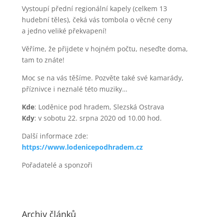
Vystoupí přední regionální kapely (celkem 13
hudební těles), čeká vás tombola o věcné ceny
a jedno veliké překvapení!
Věříme, že přijdete v hojném počtu, neseďte doma,
tam to znáte!
Moc se na vás těšíme. Pozvěte také své kamarády,
příznivce i neznalé této muziky…
Kde
: Loděnice pod hradem, Slezská Ostrava
Kdy
: v sobotu 22. srpna 2020 od 10.00 hod.
Další informace zde:
https://www.lodenicepodhradem.cz
Pořadatelé a sponzoři
Archiv článků