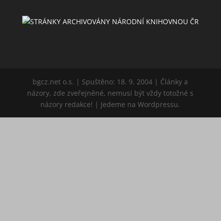
bgcz.net o.s. | Spuštěno: 18. 9. 2004 | Články a
názory, zde zveřejněné, nemusí být vždy totožné s
názory redakce! | Jedeme na Wordpressu.