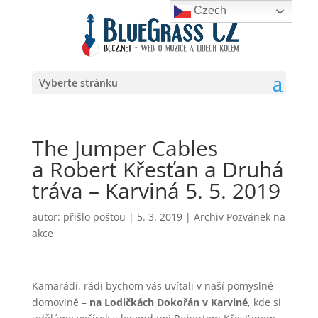
Czech
Vyberte stránku
The Jumper Cables
a Robert Křesťan a Druhá
tráva – Karviná 5. 5. 2019
autor:
přišlo poštou
|
5. 3. 2019
|
Archiv Pozvánek na
akce
Kamarádi, rádi bychom vás uvítali v naší pomyslné
domovině –
na Lodičkách Dokořán v Karviné
, kde si