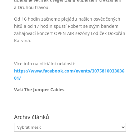
uděláme večírek s legendami Robertem Křesťanem
a Druhou trávou.
Od 16 hodin začneme plejádu našich osvědčených
hitů a od 17 hodin spustí Robert se svým bandem
zahajovací koncert OPEN AIR sezóny Lodiček Dokořán
Karviná.
Více info na oficiální události:
https://www.facebook.com/events/3075810033036
01/
Vaši The Jumper Cables
Archiv článků
Archiv
článků