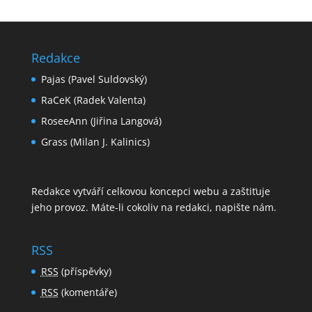
Redakce
Pajas (Pavel Suldovský)
RaCeK (Radek Valenta)
RoseeAnn (Jiřina Langová)
Grass (Milan J. Kalinics)
Redakce vytváří celkovou koncepci webu a zaštiťuje
jeho provoz. Máte-li cokoliv na redakci,
napište nám
.
RSS
RSS
(příspěvky)
RSS
(komentáře)