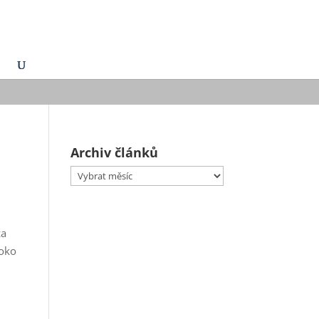
Archiv článků
Archiv
článků
za
roko