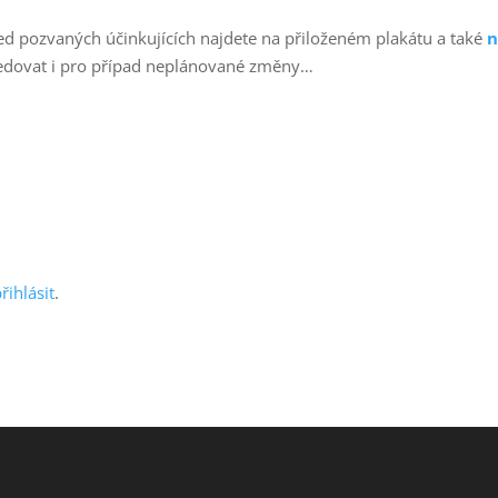
led pozvaných účinkujících najdete na přiloženém plakátu a také
n
 sledovat i pro případ neplánované změny…
řihlásit
.