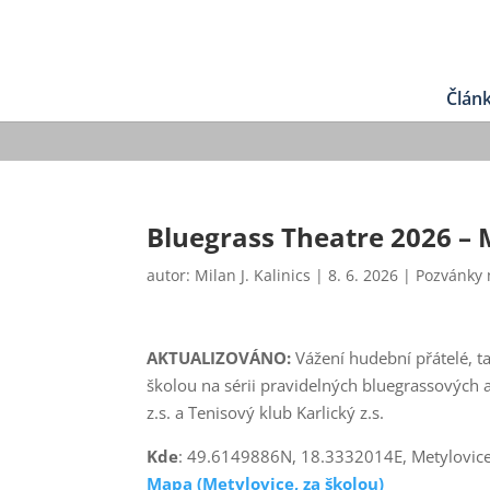
Člán
Bluegrass Theatre 2026 – Me
autor:
Milan J. Kalinics
|
8. 6. 2026
|
Pozvánky 
AKTUALIZOVÁNO:
Vážení hudební přátelé, ta
školou na sérii pravidelných bluegrassových a
z.s. a Tenisový klub Karlický z.s.
Kde
: 49.6149886N, 18.3332014E, Metylovice 
Mapa (Metylovice, za školou)