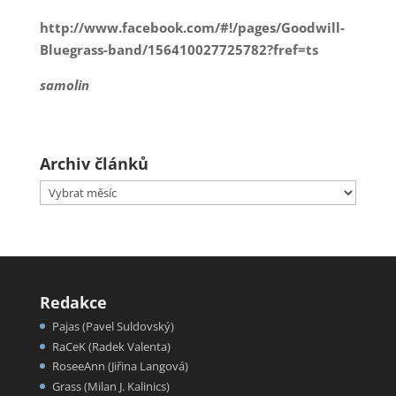
http://www.facebook.com/#!/pages/Goodwill-
Bluegrass-band/156410027725782?fref=ts
samolin
Archiv článků
Archiv
článků
Redakce
Pajas (Pavel Suldovský)
RaCeK (Radek Valenta)
RoseeAnn (Jiřina Langová)
Grass (Milan J. Kalinics)