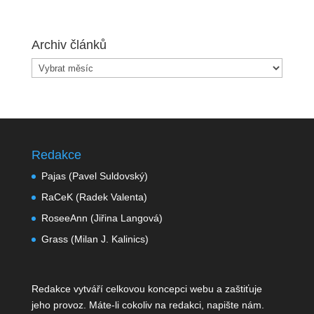
Mavča
Archiv článků
Archiv
článků
Redakce
Pajas (Pavel Suldovský)
RaCeK (Radek Valenta)
RoseeAnn (Jiřina Langová)
Grass (Milan J. Kalinics)