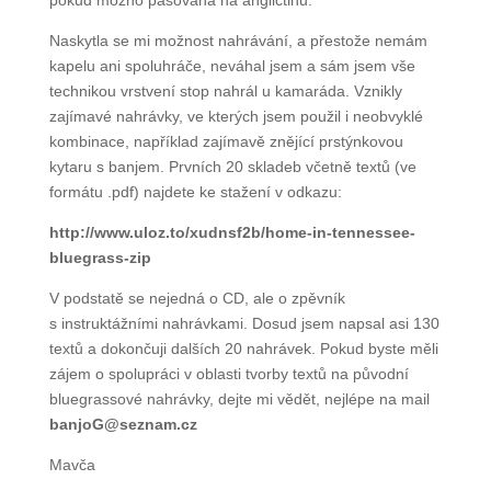
klasika, čeština je pokud možno pasována na
angličtinu.
Naskytla se mi možnost nahrávání, a přestože
nemám kapelu ani spoluhráče, neváhal jsem a sám
jsem vše technikou vrstvení stop nahrál u kamaráda.
Vznikly zajímavé nahrávky, ve kterých jsem použil
i neobvyklé kombinace, například zajímavě znějící
prstýnkovou kytaru s banjem. Prvních 20 skladeb
včetně textů (ve formátu .pdf) najdete ke stažení
v odkazu:
http://www.uloz.to/xudnsf2b/home-in-tennessee-
bluegrass-zip
V podstatě se nejedná o CD, ale o zpěvník
s instruktážními nahrávkami. Dosud jsem napsal asi
130 textů a dokončuji dalších 20 nahrávek. Pokud
byste měli zájem o spolupráci v oblasti tvorby textů
na původní bluegrassové nahrávky, dejte mi vědět,
nejlépe na mail
banjoG@seznam.cz