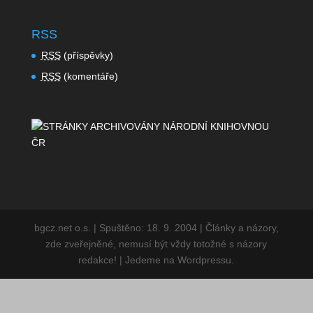
Redakce vytváří celkovou koncepci webu a zaštiťuje
jeho provoz. Máte-li cokoliv na redakci,
napište nám
.
RSS
RSS
(příspěvky)
RSS
(komentáře)
bgcz.net o.s. | Spuštěno: 18. 9. 2004 | Články a
názory, zde zveřejněné, nemusí být vždy totožné s
názory redakce! | Jedeme na Wordpressu.