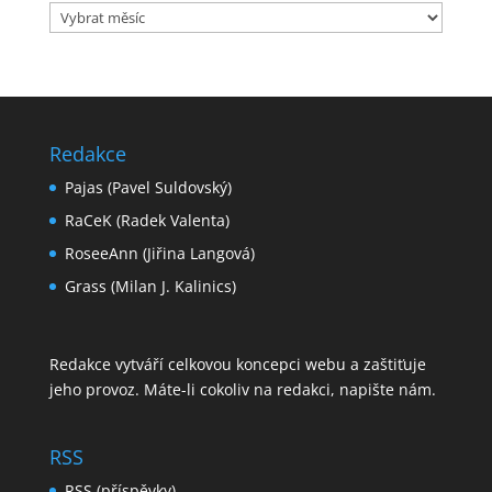
Archiv
článků
Redakce
Pajas (Pavel Suldovský)
RaCeK (Radek Valenta)
RoseeAnn (Jiřina Langová)
Grass (Milan J. Kalinics)
Redakce vytváří celkovou koncepci webu a zaštiťuje
jeho provoz. Máte-li cokoliv na redakci,
napište nám
.
RSS
RSS
(příspěvky)