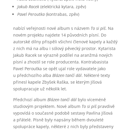
Jakub Racek
(elektrická kytara, zpěv)
Pavel Peroutka
(kontrabas, zpěv)
nabízí veřejnosti nové album s názvem
To si piš
. Na
novém projektu najdete 14 původních písní. Do
autorské dílny přispěli všichni členové kapely a každý
z nich má na albu i sólový pěvecký prostor. Kytarista
Jakub Racek se výrazně podílel na aranžmá nových
písní a zhostil se role producenta. Kontrabasista
Pavel Peroutka se opět ujal role vydavatele jako
u předchozího alba
Blázen tančí dál
. Některé texty
přinesl kapele Zbyšek Raška, se kterým Jíšová
spolupracuje už několik let.
Předchozí album
Blázen tančí dál
bylo víceméně
studiovým projektem. Nové album
To si
piš
pravdivě
vypovídá o současné podobě sestavy Pavlína Jíšová
a přátelé. Písně byly napsány během dvouleté
spolupráce kapely, některé z nich byly představeny