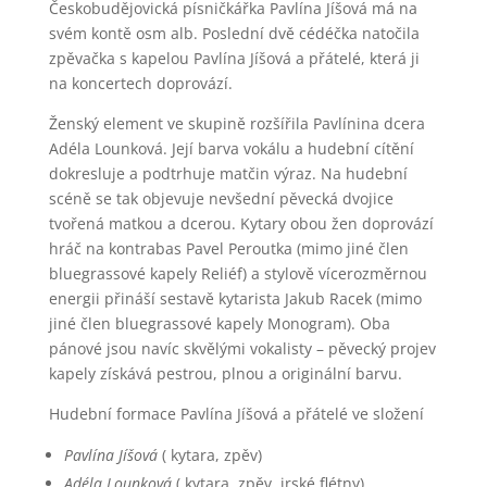
Českobudějovická písničkářka Pavlína Jíšová má na
svém kontě osm alb. Poslední dvě cédéčka natočila
zpěvačka s kapelou Pavlína Jíšová a přátelé, která ji
na koncertech doprovází.
Ženský element ve skupině rozšířila Pavlínina dcera
Adéla Lounková. Její barva vokálu a hudební cítění
dokresluje a podtrhuje matčin výraz. Na hudební
scéně se tak objevuje nevšední pěvecká dvojice
tvořená matkou a dcerou. Kytary obou žen doprovází
hráč na kontrabas Pavel Peroutka (mimo jiné člen
bluegrassové kapely Reliéf) a stylově vícerozměrnou
energii přináší sestavě kytarista Jakub Racek (mimo
jiné člen bluegrassové kapely Monogram). Oba
pánové jsou navíc skvělými vokalisty – pěvecký projev
kapely získává pestrou, plnou a originální barvu.
Hudební formace Pavlína Jíšová a přátelé ve složení
Pavlína Jíšová
( kytara, zpěv)
Adéla Lounková
( kytara, zpěv, irské flétny)