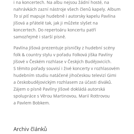
i na koncertech. Na albu nejsou žádní hosté, na
nahrávkách zazní nástroje všech členů kapely. Album
To si piš
mapuje hudebně i autorsky kapelu Pavlína
Jíšová a přátelé tak, jak ji můžete slyšet na
koncertech. Do repertoáru koncertu patří
samozřejmě i starší písně.
Pavlína Jíšová prezentuje písničky z hudební scény
folk & country stylu v pořadu Folková jíška Pavlíny
Jíšové v Českém rozhlase v Českých Budějovicích.
S těmito pořady souvisí i živé koncerty v rozhlasovém
hudebním studiu natáčené jihočeskou televizí Gimi
a českobudějovickým rozhlasem za účasti diváků.
Zájem o písně Pavlíny Jíšové dokládá autorská
spolupráce s Věrou Martinovou, Marií Rottrovou
a Pavlem Bobkem.
Archiv článků