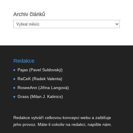
Archiv článků
Archiv
článků
Redakce
Pajas (Pavel Suldovský)
RaCeK (Radek Valenta)
RoseeAnn (Jiřina Langová)
Grass (Milan J. Kalinics)
Redakce vytváří celkovou koncepci webu a zaštiťuje
jeho provoz. Máte-li cokoliv na redakci,
napište nám
.