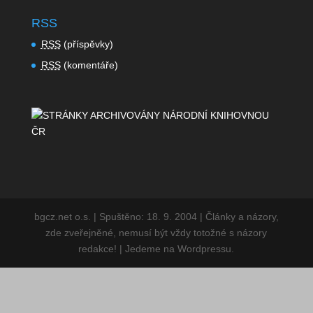
RSS
RSS
(příspěvky)
RSS
(komentáře)
bgcz.net o.s. | Spuštěno: 18. 9. 2004 | Články a
názory, zde zveřejněné, nemusí být vždy totožné s
názory redakce! | Jedeme na Wordpressu.