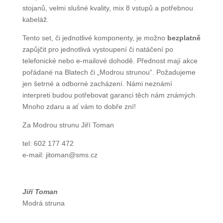
aktivních reprobeden, včetně stojanů, velmi slušné
kvality, mix 8 vstupů a potřebnou kabeláž.
Tento set, či jednotlivé komponenty, je možno
bezplatně
zapůjčit pro jednotlivá vystoupení či
natáčení po telefonické nebo e-mailové dohodě.
Přednost mají akce pořádané na Blatech či „Modrou
strunou“. Požadujeme jen šetrné a odborné
zacházení. Námi neznámí interpreti budou
potřebovat garanci těch nám známých. Mnoho zdaru
a ať vám to dobře zní!
Za Modrou strunu Jiří Toman
tel: 602 177 472
e-mail: jitoman@sms.cz
Jiří Toman
Modrá struna