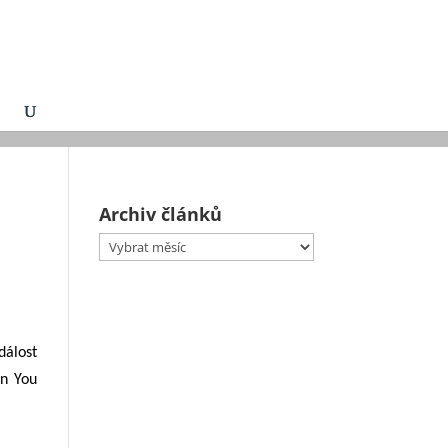
Archiv článků
Archiv
článků
dálost
en You