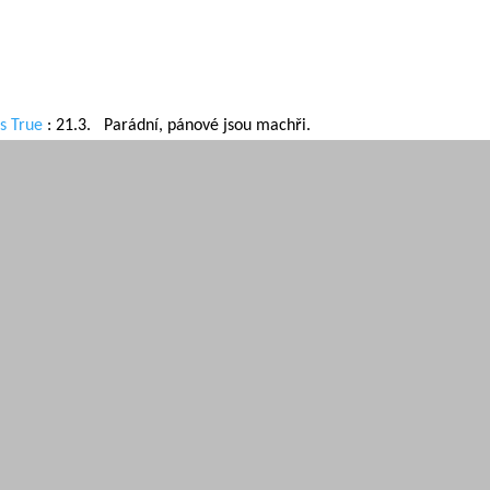
RSS
ce vytváří celkovou koncepci webu
iťuje jeho provoz. Máte-li cokoliv na
RSS
(příspěvky)
i,
napište nám
.
RSS
(komentáře)
ory, zde zveřejněné, nemusí být vždy totožné s názory redakce! | Jedeme na 