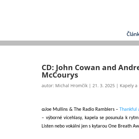
Člán
CD: John Cowan and Andre
McCourys
autor:
Michal Hromčík
|
21. 3. 2025
|
Kapely a
ɷJoe Mullins & The Radio Ramblers –
Thankful 
– výborné vícehlasy, kapela se posunula k ry
Listen nebo vokální jen s kytarou One Breath 