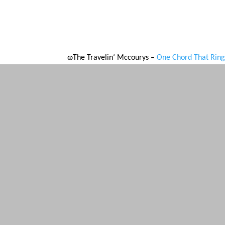
Redakce
Redak
a zašt
Pajas (Pavel Suldovský)
redakc
RaCeK (Radek Valenta)
RoseeAnn (Jiřina Langová)
Grass (Milan J. Kalinics)
bgcz.net o.s. | Spuštěno: 18. 9. 2004 | Články a náz