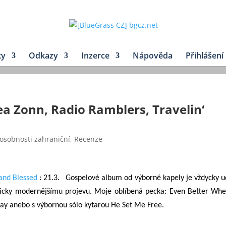
ky
Odkazy
Inzerce
Nápověda
Přihlášení
a Zonn, Radio Ramblers, Travelin‘
 osobnosti zahraniční
,
Recenze
and Blessed
: 21.3. Gospelové album od výborné kapely je vždycky u
tmicky modernějšímu projevu. Moje oblíbená pecka: Even Better Wh
Away anebo s výbornou
sólo
kytarou He Set Me Free.