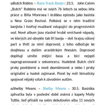
ɷButch Robins –
Race Track Banjo
: 23.5.
John Calvin
„Butch“ Robbins má ve svých 76 letech za sebou léta
práce u Billa Monroea i krátkou epizodu jako basista
u New Grass Revival. Potkává se v něm tradiční
banjista i tvořivý muzikant vstupující do progresivních
vod. Nové album jsou vlastně hrubě smíchané nápady,
ve kterých zní obvykle tak tři banja – dvě hrajou sólový
part a třetí za nimi doprovod, z toho odbočuje ke
dvojhlasu a dalším aranžérkým finesám. Doprovod
doplňují uměle znějící basa a bicí nejspíš
naprogramované v sekvenceru. Hudebně Butch chrlí
prvky povědomé a nově zkombinovné a nebo i prvky
originální a hodně zajímavé.
Písně by měl tématicky
spojovat nějaký vztah k závodním autům.
ɷShelby Means –
Shelby Means
: 30.5. Basistka
zpěvačka
byla
v poslední době známá z kapely Molly
Tuttle,
teď
přináší na svém debutovém albu 11 nových