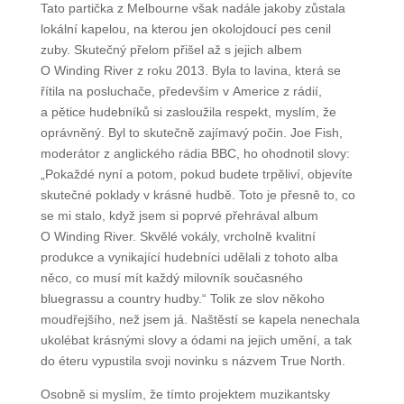
ceny v kategoriích Nejlepší bluegrassová píseň
a Nejlepší kapela.
Tato partička z Melbourne však nadále jakoby zůstala
lokální kapelou, na kterou jen okolojdoucí pes cenil
zuby. Skutečný přelom přišel až s jejich albem
O Winding River z roku 2013. Byla to lavina, která se
řítila na posluchače, především v Americe z rádií,
a pětice hudebníků si zasloužila respekt, myslím, že
oprávněný. Byl to skutečně zajímavý počin. Joe Fish,
moderátor z anglického rádia BBC, ho ohodnotil
slovy: „Pokaždé nyní a potom, pokud budete trpěliví,
objevíte skutečné poklady v krásné hudbě. Toto je
přesně to, co se mi stalo, když jsem si poprvé
přehrával album O Winding River. Skvělé vokály,
vrcholně kvalitní produkce a vynikající hudebníci
udělali z tohoto alba něco, co musí mít každý
milovník současného bluegrassu a country hudby.“
Tolik ze slov někoho moudřejšího, než jsem já.
Naštěstí se kapela nenechala ukolébat krásnými