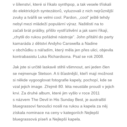
založí kapelu. A ne ledajakou. Svět se právě točil
a skákal v šílenství, které si říkalo synthpop, a tak
vesele třískali do elektrických syntezátorů, vyluzovali
z nich nejrůznější zvuky a tvářili se velmi cool.
Pardon, „cool“ ještě tehdy nebyl mezi mládeží
populární výraz. Naštěstí na to začali brát prášky,
přišlo vystřízlivění a jak sami říkají, „chytili do rukou
pořádné nástroje“. John přitáhl do party kamaráda
z dětství Andyho Carswella a Nadine v obchůdku
s nářadím, který měla jen přes ulici, objevila
kontrabasistu Luka Richardsona. Psal se rok 2008.
Jak jste si určitě laskavě stihli všimnout, ani jeden
člen se nejmenuje Stetson. A ti šťastnější, kteří mají
možnost si někde vygooglovat fotografie kapely,
pochopí, kde se vzal jejich image. Zřejmě 80. léta
neustále proudí v jejich krvi. Za druhé album, které
jim vyšlo v roce 2011 s názvem The Devil in His
Sunday Best, je australští bluegrassoví fanoušci
nosili na rukou a kapela za něj získala nominace na