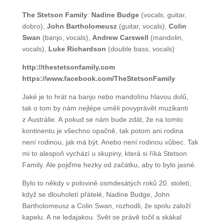
The Stetson Family
:
Nadine Budge
(vocals, guitar,
dobro),
John Bartholomeusz
(guitar, vocals),
Colin
Swan
(banjo, vocals),
Andrew Carswell
(mandolin,
vocals),
Luke Richardson
(double bass, vocals)
http://thestetsonfamily.com
https://www.facebook.com/TheStetsonFamily
Jaké je to hrát na banjo nebo mandolínu hlavou dolů,
tak o tom by nám nejlépe uměli povyprávět
muzikanti z Austrálie. A pokud se nám bude zdát, že
na tomto kontinentu je všechno opačně, tak potom
ani rodina není rodinou, jak má být. Anebo není
rodinou vůbec. Tak mi to alespoň vychází u skupiny,
která si říká Stetson Family. Ale pojďme hezky od
začátku, aby to bylo jasné.
Bylo to někdy v polovině osmdesátých roků
20. století, když se dlouholetí přátelé, Nadine Budge,
John Bartholomeusz a Colin Swan, rozhodli, že spolu