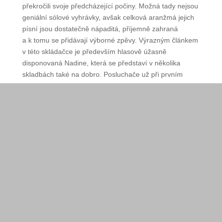
slovy a ódami na jejich umění, a tak do éteru
vypustila svoji novinku s názvem True North.
Osobně si myslím, že tímto projektem muzikantsky
překročili svoje předcházející počiny. Možná tady
nejsou geniální sólové vyhrávky, avšak celková
aranžmá jejich písní jsou dostatečně nápaditá,
příjemně zahraná a k tomu se přidávají výborné
zpěvy. Výrazným článkem v této skládačce je
především hlasově úžasně disponovaná Nadine,
která se představí v několika skladbách také na
dobro. Posluchače už při prvním poslechu tohoto
alba potěší příjemné a lehké melodie, ze kterých má
každá šanci stát se hitem. Je i není to tak úplně
bluegrass. Je charakteristické pro tuto kapelu, že
v její hudbě dochází ke splétání různých stylů
a pokusů se zvukem. Tak tu najdete například
skladby hodící se více do přítmí nějakého folkového
klubu, například Every Second Beat of My Heart