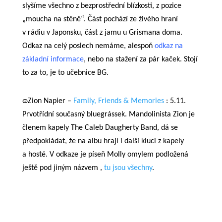
skvělá energie mladých muzikantů, výborný zvuk,
slyšíme všechno z bezprostřední blízkosti, z pozice
„moucha na stěně“. Část pochází ze živého hraní
v rádiu v Japonsku,
část z jamu u Grismana doma.
Odkaz na celý p
oslech nemáme, alespoň
odkaz na
základní informace
,
nebo na stažení za pár kaček. Stojí
to za to, je to učebnice BG.
ɷZion Napier –
Family, Friends & Memories
:
5
.11.
Prvotřídní
současný
bluegrássek.
Mandolinista Zion je
členem kapely The Caleb Daugherty Band, dá se
předpokládat, že na albu hrají i další kluci z kapely
a hosté.
V odkaze je píseň Molly omylem podložená
ještě pod jiným názvem ,
tu jsou všechny
.
ɷ
Tony Furtado –
Decembering
: 25.11. Jak píše jiný