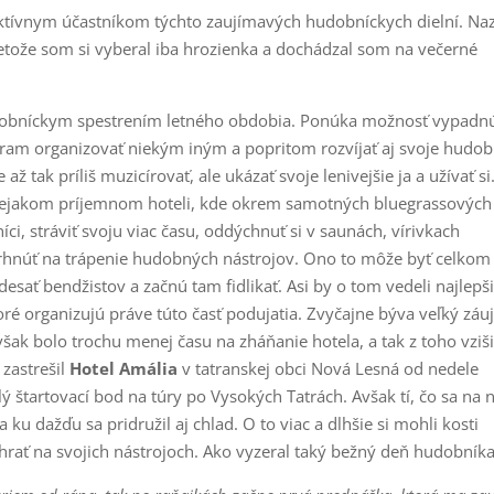
ktívnym účastníkom týchto zaujímavých hudobníckych dielní. Na
tože som si vyberal iba hrozienka a dochádzal som na večerné
dobníckym spestrením letného obdobia. Ponúka možnosť vypadn
gram organizovať niekým iným a popritom rozvíjať aj svoje hudo
ž tak príliš muzicírovať, ale ukázať svoje lenivejšie ja a užívať si
 v nejakom príjemnom hoteli, kde okrem samotných bluegrassových
ci, stráviť svoju viac času, oddýchnuť si v saunách, vírivkach
vrhnúť na trápenie hudobných nástrojov. Ono to môže byť celkom
desať bendžistov a začnú tam fidlikať. Asi by o tom vedeli najlepš
ré organizujú práve túto časť podujatia. Zvyčajne býva veľký záu
však bolo trochu menej času na zháňanie hotela, a tak z toho vziši
zastrešil
Hotel Amália
v tatranskej obci Nová Lesná od nedele
lý štartovací bod na túry po Vysokých Tatrách. Avšak tí, čo sa na 
 a ku dažďu sa pridružil aj chlad. O to viac a dlhšie si mohli kosti
rať na svojich nástrojoch. Ako vyzeral taký bežný deň hudobník