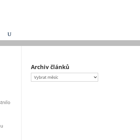
Archiv článků
Archiv
článků
tnilo
hu