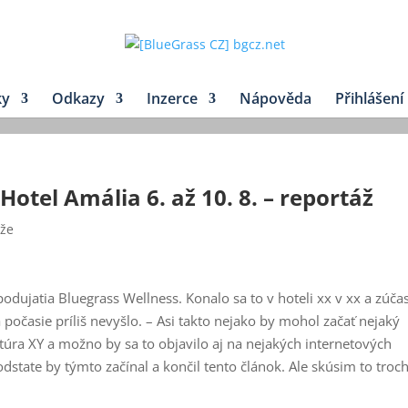
ky
Odkazy
Inzerce
Nápověda
Přihlášení
Hotel Amália 6. až 10. 8. – reportáž
áže
podujatia Bluegrass Wellness. Konalo sa to v hoteli xx v xx a zúčas
 počasie príliš nevyšlo. – Asi takto nejako by mohol začať nejaký
túra XY a možno by sa to objavilo aj na nejakých internetových
dstate by týmto začínal a končil tento článok. Ale skúsim to troc