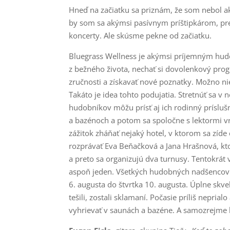
Hneď na začiatku sa priznám, že som nebol a
by som sa akýmsi pasívnym príštipkárom, pre
koncerty. Ale skúsme pekne od začiatku.
Bluegrass Wellness je akýmsi príjemným hu
z bežného života, nechať si dovolenkový pro
zručnosti a získavať nové poznatky. Možno nie a
Takáto je idea tohto podujatia. Stretnúť sa
hudobníkov môžu prísť aj ich rodinný príslušní
a bazénoch a potom sa spoločne s lektormi 
zážitok zháňať nejaký hotel, v ktorom sa zíde 
rozprávať Eva Beňačková a Jana Hrašnová, kto
a preto sa organizujú dva turnusy. Tentokrát 
aspoň jeden. Všetkých hudobných nadšencov 
6. augusta do štvrtka 10. augusta. Úplne skve
tešili, zostali sklamaní. Počasie príliš neprialo
vyhrievať v saunách a bazéne. A samozrejme h