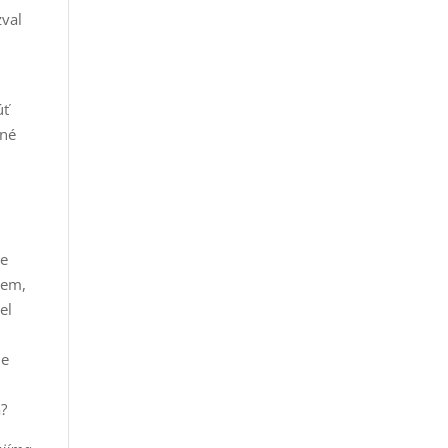
zval
úť
bné
.
ie
jem,
el
ne
a?