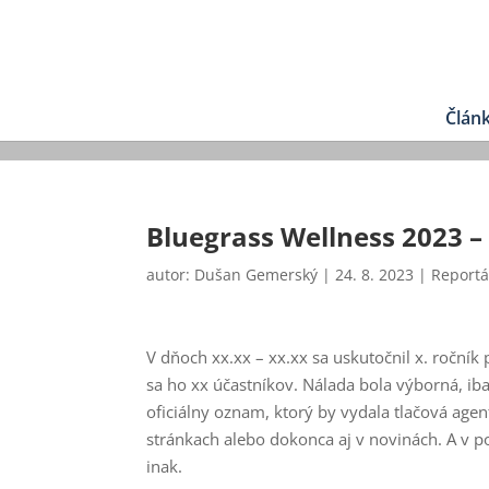
Člán
Bluegrass Wellness 2023 – 
autor:
Dušan Gemerský
|
24. 8. 2023
|
Report
V dňoch xx.xx – xx.xx sa uskutočnil x. ročník 
sa ho xx účastníkov. Nálada bola výborná, iba
oficiálny oznam, ktorý by vydala tlačová agen
stránkach alebo dokonca aj v novinách. A v po
inak.