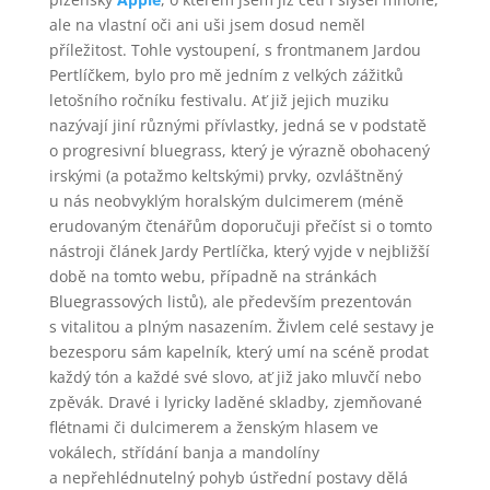
ale na vlastní oči ani uši jsem dosud neměl
příležitost. Tohle vystoupení, s frontmanem Jardou
Pertlíčkem, bylo pro mě jedním z velkých zážitků
letošního ročníku festivalu. Ať již jejich muziku
nazývají jiní různými přívlastky, jedná se v podstatě
o progresivní bluegrass, který je výrazně obohacený
irskými (a potažmo keltskými) prvky, ozvláštněný
u nás neobvyklým horalským dulcimerem (méně
erudovaným čtenářům doporučuji přečíst si o tomto
nástroji článek Jardy Pertlíčka, který vyjde v nejbližší
době na tomto webu, případně na stránkách
Bluegrassových listů), ale především prezentován
s vitalitou a plným nasazením. Živlem celé sestavy je
bezesporu sám kapelník, který umí na scéně prodat
každý tón a každé své slovo, ať již jako mluvčí nebo
zpěvák. Dravé i lyricky laděné skladby, zjemňované
flétnami či dulcimerem a ženským hlasem ve
vokálech, střídání banja a mandolíny
a nepřehlédnutelný pohyb ústřední postavy dělá