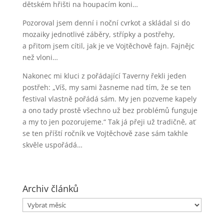
dětském hřišti na houpacím koni…
Pozoroval jsem denní i noční cvrkot a skládal si do
mozaiky jednotlivé záběry, střípky a postřehy,
a přitom jsem cítil, jak je ve Vojtěchově fajn. Fajnějc
než vloni…
Nakonec mi kluci z pořádající Taverny řekli jeden
postřeh: „Víš, my sami žasneme nad tím, že se ten
festival vlastně pořádá sám. My jen pozveme kapely
a ono tady prostě všechno už bez problémů funguje
a my to jen pozorujeme.“ Tak já přeji už tradičně, ať
se ten příští ročník ve Vojtěchově zase sám takhle
skvěle uspořádá…
Archiv článků
Archiv
článků