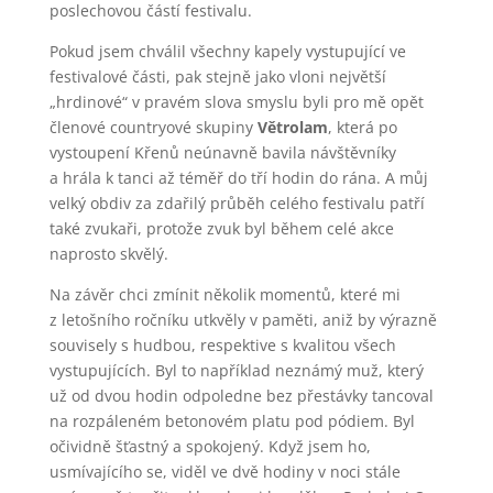
poslechovou částí festivalu.
Pokud jsem chválil všechny kapely vystupující ve
festivalové části, pak stejně jako vloni největší
„hrdinové“ v pravém slova smyslu byli pro mě opět
členové countryové skupiny
Větrolam
, která po
vystoupení Křenů neúnavně bavila návštěvníky
a hrála k tanci až téměř do tří hodin do rána. A můj
velký obdiv za zdařilý průběh celého festivalu patří
také zvukaři, protože zvuk byl během celé akce
naprosto skvělý.
Na závěr chci zmínit několik momentů, které mi
z letošního ročníku utkvěly v paměti, aniž by výrazně
souvisely s hudbou, respektive s kvalitou všech
vystupujících. Byl to například neznámý muž, který
už od dvou hodin odpoledne bez přestávky tancoval
na rozpáleném betonovém platu pod pódiem. Byl
očividně šťastný a spokojený. Když jsem ho,
usmívajícího se, viděl ve dvě hodiny v noci stále