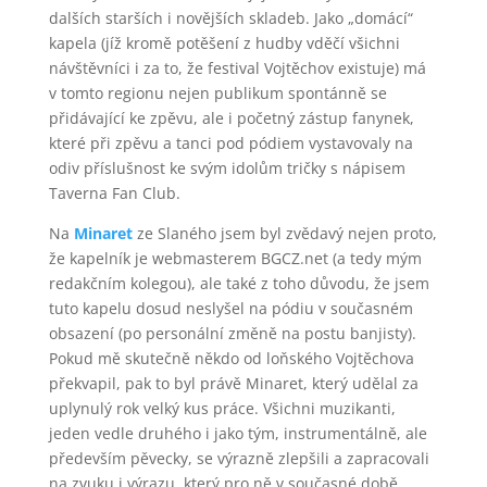
dalších starších i novějších skladeb. Jako „domácí“
kapela (jíž kromě potěšení z hudby vděčí všichni
návštěvníci i za to, že festival Vojtěchov existuje) má
v tomto regionu nejen publikum spontánně se
přidávající ke zpěvu, ale i početný zástup fanynek,
které při zpěvu a tanci pod pódiem vystavovaly na
odiv příslušnost ke svým idolům tričky s nápisem
Taverna Fan Club.
Na
Minaret
ze Slaného jsem byl zvědavý nejen proto,
že kapelník je webmasterem BGCZ.net (a tedy mým
redakčním kolegou), ale také z toho důvodu, že jsem
tuto kapelu dosud neslyšel na pódiu v současném
obsazení (po personální změně na postu banjisty).
Pokud mě skutečně někdo od loňského Vojtěchova
překvapil, pak to byl právě Minaret, který udělal za
uplynulý rok velký kus práce. Všichni muzikanti,
jeden vedle druhého i jako tým, instrumentálně, ale
především pěvecky, se výrazně zlepšili a zapracovali
na zvuku i výrazu, který pro ně v současné době