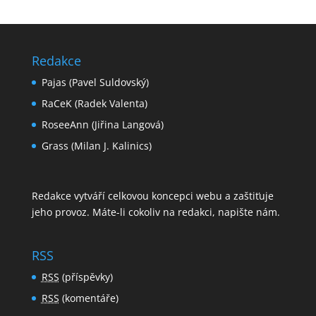
Redakce
Pajas (Pavel Suldovský)
RaCeK (Radek Valenta)
RoseeAnn (Jiřina Langová)
Grass (Milan J. Kalinics)
Redakce vytváří celkovou koncepci webu a zaštiťuje
jeho provoz. Máte-li cokoliv na redakci,
napište nám
.
RSS
RSS
(příspěvky)
RSS
(komentáře)