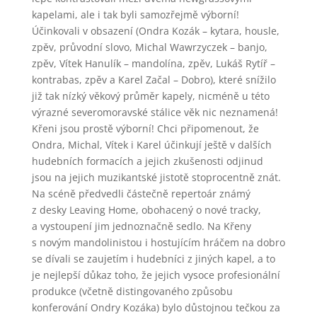
kapelami, ale i tak byli samozřejmě výborní!
Účinkovali v obsazení (Ondra Kozák – kytara, housle,
zpěv, průvodní slovo, Michal Wawrzyczek – banjo,
zpěv, Vítek Hanulík – mandolína, zpěv, Lukáš Rytíř –
kontrabas, zpěv a Karel Začal – Dobro), které snížilo
již tak nízký věkový průměr kapely, nicméně u této
výrazné severomoravské stálice věk nic neznamená!
Křeni jsou prostě výborní! Chci připomenout, že
Ondra, Michal, Vítek i Karel účinkují ještě v dalších
hudebních formacích a jejich zkušenosti odjinud
jsou na jejich muzikantské jistotě stoprocentně znát.
Na scéně předvedli částečně repertoár známý
z desky Leaving Home, obohacený o nové tracky,
a vystoupení jim jednoznačně sedlo. Na Křeny
s novým mandolinistou i hostujícím hráčem na dobro
se dívali se zaujetím i hudebníci z jiných kapel, a to
je nejlepší důkaz toho, že jejich vysoce profesionální
produkce (včetně distingovaného způsobu
konferování Ondry Kozáka) bylo důstojnou tečkou za