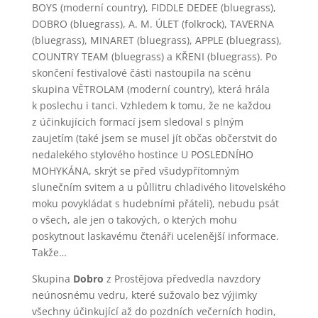
BOYS (moderní country), FIDDLE DEDEE (bluegrass),
DOBRO (bluegrass), A. M. ÚLET (folkrock), TAVERNA
(bluegrass), MINARET (bluegrass), APPLE (bluegrass),
COUNTRY TEAM (bluegrass) a KŘENI (bluegrass). Po
skončení festivalové části nastoupila na scénu
skupina VĚTROLAM (moderní country), která hrála
k poslechu i tanci. Vzhledem k tomu, že ne každou
z účinkujících formací jsem sledoval s plným
zaujetím (také jsem se musel jít občas občerstvit do
nedalekého stylového hostince U POSLEDNÍHO
MOHYKÁNA, skrýt se před všudypřítomným
slunečním svitem a u půllitru chladivého litovelského
moku povykládat s hudebními přáteli), nebudu psát
o všech, ale jen o takových, o kterých mohu
poskytnout laskavému čtenáři ucelenější informace.
Takže…
Skupina
Dobro
z Prostějova předvedla navzdory
neúnosnému vedru, které sužovalo bez výjimky
všechny účinkující až do pozdních večerních hodin,