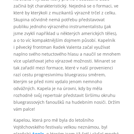
začíná být charakteristický. Nejedná se o formaci, ve
které by kterýkoli z muzikantů výrazně trčel z celku.
Skupina očividně nemá potřebu představovat
publiku jednoho výrazného instrumentalistu (jak
jsme zvyklí například u některých amerických těles),
a o to víc kompaktnějším dojmem působí. Kapelník
i pěvecký frontman Radek Valenta začal využívat
naplno svého netuctového hlasu a naučil se mnohem
více uplatňovat jeho výrazové možnosti. Minaret se
tak zařadil mezi formace, které v naší provenienci
razí cestu progresivnímu bluegrassu směrem,
kterým se před nimi vydalo jenom nemnoho
odvážných. Kapela je na úrovni, kdy by měla
rozhodně svůj repertoár představit širšímu okruhu
bluegrassových fanoušků na hudebním nosiči. Držím
vám palce!
Kapelou, která pro mě byla do letošního
Vojtěchovského festivalu velkou neznámou, byl
plzeňský
Apple
, o kterém jsem již četl i slyšel mnohé,