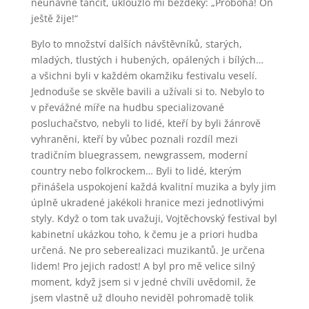
neúnavně tančit, uklouzlo mi bezděky: „Proboha! On
ještě žije!“
Bylo to množství dalších návštěvníků, starých,
mladých, tlustých i hubených, opálených i bílých…
a všichni byli v každém okamžiku festivalu veselí.
Jednoduše se skvěle bavili a užívali si to. Nebylo to
v převážné míře na hudbu specializované
posluchačstvo, nebyli to lidé, kteří by byli žánrově
vyhraněni, kteří by vůbec poznali rozdíl mezi
tradičním bluegrassem, newgrassem, moderní
country nebo folkrockem… Byli to lidé, kterým
přinášela uspokojení každá kvalitní muzika a byly jim
úplně ukradené jakékoli hranice mezi jednotlivými
styly. Když o tom tak uvažuji, Vojtěchovský festival byl
kabinetní ukázkou toho, k čemu je a priori hudba
určená. Ne pro seberealizaci muzikantů. Je určena
lidem! Pro jejich radost! A byl pro mě velice silný
moment, když jsem si v jedné chvíli uvědomil, že
jsem vlastně už dlouho neviděl pohromadě tolik