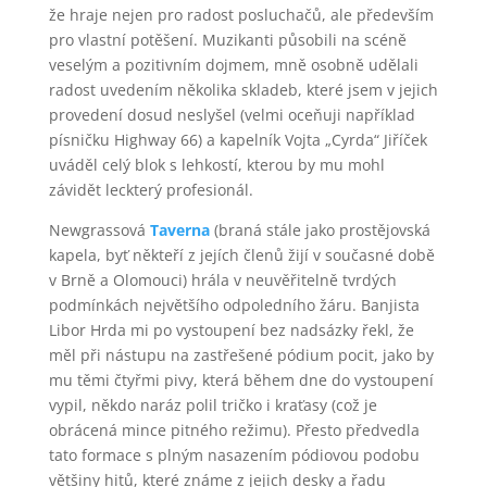
že hraje nejen pro radost posluchačů, ale především
pro vlastní potěšení. Muzikanti působili na scéně
veselým a pozitivním dojmem, mně osobně udělali
radost uvedením několika skladeb, které jsem v jejich
provedení dosud neslyšel (velmi oceňuji například
písničku Highway 66) a kapelník Vojta „Cyrda“ Jiříček
uváděl celý blok s lehkostí, kterou by mu mohl
závidět leckterý profesionál.
Newgrassová
Taverna
(braná stále jako prostějovská
kapela, byť někteří z jejích členů žijí v současné době
v Brně a Olomouci) hrála v neuvěřitelně tvrdých
podmínkách největšího odpoledního žáru. Banjista
Libor Hrda mi po vystoupení bez nadsázky řekl, že
měl při nástupu na zastřešené pódium pocit, jako by
mu těmi čtyřmi pivy, která během dne do vystoupení
vypil, někdo naráz polil tričko i kraťasy (což je
obrácená mince pitného režimu). Přesto předvedla
tato formace s plným nasazením pódiovou podobu
většiny hitů, které známe z jejich desky a řadu