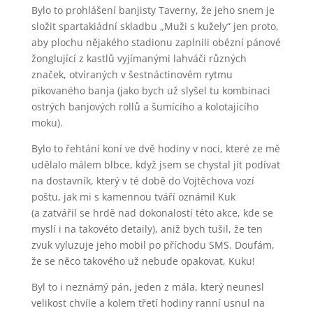
Bylo to prohlášení banjisty Taverny, že jeho snem je
složit spartakiádní skladbu „Muži s kužely“ jen proto,
aby plochu nějakého stadionu zaplnili obézní pánové
žonglující z kastlů vyjímanými lahváči různých
značek, otvíraných v šestnáctinovém rytmu
pikovaného banja (jako bych už slyšel tu kombinaci
ostrých banjových rollů a šumícího a kolotajícího
moku).
Bylo to řehtání koní ve dvě hodiny v noci, které ze mě
udělalo málem blbce, když jsem se chystal jít podívat
na dostavník, který v té době do Vojtěchova vozí
poštu, jak mi s kamennou tváří oznámil Kuk
(a zatvářil se hrdě nad dokonalostí této akce, kde se
myslí i na takovéto detaily), aniž bych tušil, že ten
zvuk vyluzuje jeho mobil po příchodu SMS. Doufám,
že se něco takového už nebude opakovat, Kuku!
Byl to i neznámý pán, jeden z mála, který neunesl
velikost chvíle a kolem třetí hodiny ranní usnul na