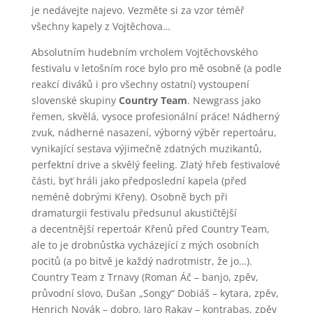
je nedávejte najevo. Vezměte si za vzor téměř
všechny kapely z Vojtěchova…
Absolutním hudebním vrcholem Vojtěchovského
festivalu v letošním roce bylo pro mě osobně (a podle
reakcí diváků i pro všechny ostatní) vystoupení
slovenské skupiny
Country Team
. Newgrass jako
řemen, skvělá, vysoce profesionální práce! Nádherný
zvuk, nádherné nasazení, výborný výběr repertoáru,
vynikající sestava výjimečně zdatných muzikantů,
perfektní drive a skvělý feeling. Zlatý hřeb festivalové
části, byť hráli jako předposlední kapela (před
neméně dobrými Křeny). Osobně bych při
dramaturgii festivalu předsunul akustičtější
a decentnější repertoár Křenů před Country Team,
ale to je drobnůstka vycházející z mých osobních
pocitů (a po bitvě je každý nadrotmistr, že jo…).
Country Team z Trnavy (Roman Áč – banjo, zpěv,
průvodní slovo, Dušan „Songy“ Dobiáš – kytara, zpěv,
Henrich Novák – dobro, Jaro Rakay – kontrabas, zpěv