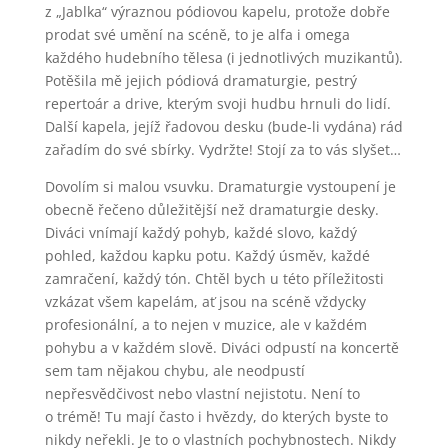
z „Jablka“ výraznou pódiovou kapelu, protože dobře
prodat své umění na scéně, to je alfa i omega
každého hudebního tělesa (i jednotlivých muzikantů).
Potěšila mě jejich pódiová dramaturgie, pestrý
repertoár a drive, kterým svoji hudbu hrnuli do lidí.
Další kapela, jejíž řadovou desku (bude-li vydána) rád
zařadím do své sbírky. Vydržte! Stojí za to vás slyšet…
Dovolím si malou vsuvku. Dramaturgie vystoupení je
obecně řečeno důležitější než dramaturgie desky.
Diváci vnímají každý pohyb, každé slovo, každý
pohled, každou kapku potu. Každý úsměv, každé
zamračení, každý tón. Chtěl bych u této příležitosti
vzkázat všem kapelám, ať jsou na scéně vždycky
profesionální, a to nejen v muzice, ale v každém
pohybu a v každém slově. Diváci odpustí na koncertě
sem tam nějakou chybu, ale neodpustí
nepřesvědčivost nebo vlastní nejistotu. Není to
o trémě! Tu mají často i hvězdy, do kterých byste to
nikdy neřekli. Je to o vlastních pochybnostech. Nikdy