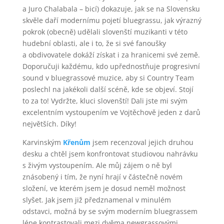
a Juro Chalabala – bicí) dokazuje, jak se na Slovensku
skvěle daří modernímu pojetí bluegrassu, jak výrazný
pokrok (obecně) udělali slovenští muzikanti v této
hudební oblasti, ale i to, že si své fanoušky
a obdivovatele dokáží získat i za hranicemi své země.
Doporučuji každému, kdo upřednostňuje progresivní
sound v bluegrassové muzice, aby si Country Team
poslechl na jakékoli další scéně, kde se objeví. Stojí
to za to! Vydržte, kluci slovenští! Dali jste mi svým
excelentním vystoupením ve Vojtěchově jeden z darů
největších. Díky!
Karvinským
Křenům
jsem recenzoval jejich druhou
desku a chtěl jsem konfrontovat studiovou nahrávku
s živým vystoupením. Ale můj zájem o ně byl
znásobený i tím, že nyní hrají v částečně novém
složení, ve kterém jsem je dosud neměl možnost
slyšet. Jak jsem již předznamenal v minulém
odstavci, možná by se svým moderním bluegrassem
lépe kontrastovali mezi dvěma newgrassovými