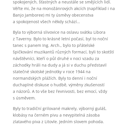
spokojených, šťastných a neustále se smějících lidí.
Věřte mi, že na monožánrových akcích (například i na
Banjo Jamboree) mi ty úsměvy obecenstva
a spokojenost všech někdy schází…
Byla to výborná slivovice na oslavu svátku Libora
z Taverny. Bylo to krásné letní počasí, byl to noční
tanec s panem Ing. Arch., bylo to přátelské
špičkování muzikantů různých formací, byli to skotští
návštěvníci, kteří o půl druhé v noci vzadu za
záchodky hráli na dudy a já si v duchu představil
statečné skotské jednotky v roce 1944 na
normandských plážích. Byly to denní i noční
duchaplné diskuse o hudbě, výměny zkušeností
a názorů. A to vše bez řevnivosti, bez emocí, vždy
s úsměvem.
Byly to tradiční grilované makrely, výborný guláš,
klobásy na černém pivu a nevypitelná zásoba
zlatavého piva z Litovle. Jedním slovem pohoda.