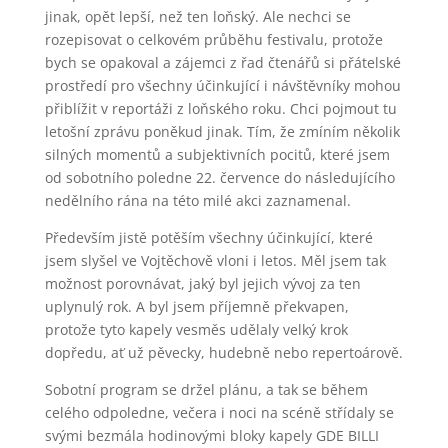
jinak, opět lepší, než ten loňský. Ale nechci se
rozepisovat o celkovém průběhu festivalu, protože
bych se opakoval a zájemci z řad čtenářů si přátelské
prostředí pro všechny účinkující i návštěvníky mohou
přiblížit v reportáži z loňského roku. Chci pojmout tu
letošní zprávu poněkud jinak. Tím, že zmíním několik
silných momentů a subjektivních pocitů, které jsem
od sobotního poledne 22. července do následujícího
nedělního rána na této milé akci zaznamenal.
Především jistě potěším všechny účinkující, které
jsem slyšel ve Vojtěchově vloni i letos. Měl jsem tak
možnost porovnávat, jaký byl jejich vývoj za ten
uplynulý rok. A byl jsem příjemně překvapen,
protože tyto kapely vesměs udělaly velký krok
dopředu, ať už pěvecky, hudebně nebo repertoárově.
Sobotní program se držel plánu, a tak se během
celého odpoledne, večera i noci na scéně střídaly se
svými bezmála hodinovými bloky kapely GDE BILLI