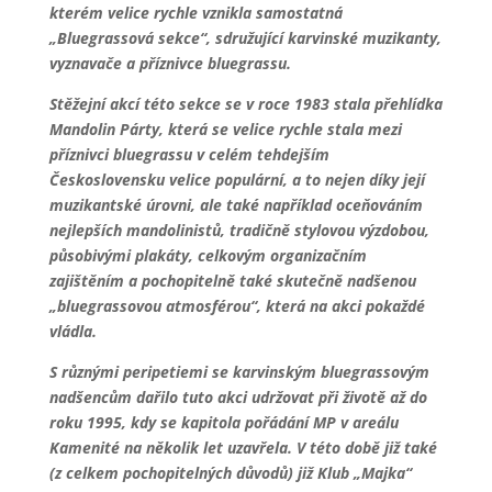
kterém velice rychle vznikla samostatná
„Bluegrassová sekce“, sdružující karvinské muzikanty,
vyznavače a příznivce bluegrassu.
Stěžejní akcí této sekce se v roce 1983 stala přehlídka
Mandolin Párty, která se velice rychle stala mezi
příznivci bluegrassu v celém tehdejším
Československu velice populární, a to nejen díky její
muzikantské úrovni, ale také například oceňováním
nejlepších mandolinistů, tradičně stylovou výzdobou,
působivými plakáty, celkovým organizačním
zajištěním a pochopitelně také skutečně nadšenou
„bluegrassovou atmosférou“, která na akci pokaždé
vládla.
S různými peripetiemi se karvinským bluegrassovým
nadšencům dařilo tuto akci udržovat při životě až do
roku 1995, kdy se kapitola pořádání MP v areálu
Kamenité na několik let uzavřela. V této době již také
(z celkem pochopitelných důvodů) již Klub „Majka“