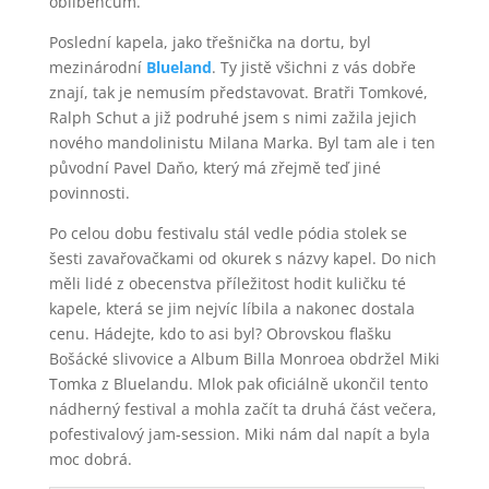
oblíbencům.
Poslední kapela, jako třešnička na dortu, byl
mezinárodní
Blueland
. Ty jistě všichni z vás dobře
znají, tak je nemusím představovat. Bratři Tomkové,
Ralph Schut a již podruhé jsem s nimi zažila jejich
nového mandolinistu Milana Marka. Byl tam ale i ten
původní Pavel Daňo, který má zřejmě teď jiné
povinnosti.
Po celou dobu festivalu stál vedle pódia stolek se
šesti zavařovačkami od okurek s názvy kapel. Do nich
měli lidé z obecenstva příležitost hodit kuličku té
kapele, která se jim nejvíc líbila a nakonec dostala
cenu. Hádejte, kdo to asi byl? Obrovskou flašku
Bošácké slivovice a Album Billa Monroea obdržel Miki
Tomka z Bluelandu. Mlok pak oficiálně ukončil tento
nádherný festival a mohla začít ta druhá část večera,
pofestivalový jam-session. Miki nám dal napít a byla
moc dobrá.