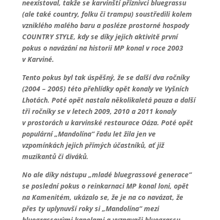
neexistoval, takže se karvinští příznivci bluegrassu
(ale také country, folku či trampu) soustředili kolem
vzniklého malého baru a posléze prostorné hospody
COUNTRY STYLE, kdy se díky jejich aktivitě první
pokus o navázání na historii MP konal v roce 2003
v Karviné.
Tento pokus byl tak úspěšný, že se další dva ročníky
(2004 – 2005) této přehlídky opět konaly ve Vyšních
Lhotách. Poté opět nastala několikaletá pauza a další
tři ročníky se v letech 2009, 2010 a 2011 konaly
v prostorách u karvinské restaurace Oáza. Poté opět
populární „Mandolína“ řadu let žila jen ve
vzpomínkách jejich přímých účastníků, ať již
muzikantů či diváků.
No ale díky nástupu „mladé bluegrassové generace“
se poslední pokus o reinkarnaci MP konal loni, opět
na Kamenitém, ukázalo se, že je na co navázat, že
přes ty uplynuvší roky si „Mandolína“ mezi
bluegrassovými kapelami a vyznavači bluegrassu