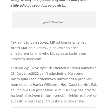
stále udržuje svou dobrou pověst…
Josef Mlok Grim
Tak a můžu pokračovat. MP od loňska organizují
bratři Marian a Adam Zielonkovi společně
s nestorem karvinského bluegrassu Ladislavem
Toresem Bilinským.
Festival vypukl Ve Vyšních Lhotách v areálu Kamenité
23. července2022 ve tři odpoledne. Na scénu
nastoupila řada přítomných muzikantů a předvedli
nám skladbu Hanka Williamse Hey, Good Lookin´. Pak
se již slova ujal Josef Mlok Grim. Všechny nás přivítal
na letošní právem československé přehlídce, které se
zúčastnilo šest kapel, tři české a tři slovenské.