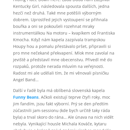
Kentucky Girl, následovala spousta dalších, jedna
hezčí než druhá. Také mne potěšili výborným
dobrem. Uprostřed jejich vystoupení se přihnala
bouřka a oni se pokoušeli rozehnat mraky
instrumentálkou Na motoru – kvapíkem od Frantiska
Kmocha. Když nám kapela zazpívala trampskou
Houpy hou a pomalu přestávalo pršet, připravili si
pro mne nečekané překvapení. Mlok mne zavolal na
jeviště a představil mne obecenstvu. Přivedl mě do
rozpaků, protože nerada mluvím na veřejnosti.
Radost mi ale udělali tím, že mi věnovali písničku
Angel Band…
Další v řadě byla má oblíbená slovenská kapela
Funny Beans
. Ačkoli existují teprve čtyři roky, moc
jim fandím, jsou fakt výborní. Prý se den předtím
zúčastnili jam-sessionu (kde bych určitě taky ráda
byla) a trval skoro do rána… Ale únava na nich vidět
nebyla. Vynikající housle Michala Kováče, kytaru