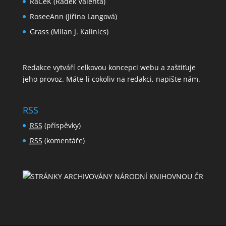
RaCeK (Radek Valenta)
RoseeAnn (Jiřina Langová)
Grass (Milan J. Kalinics)
Redakce vytváří celkovou koncepci webu a zaštiťuje
jeho provoz. Máte-li cokoliv na redakci,
napište nám
.
RSS
RSS
(příspěvky)
RSS
(komentáře)