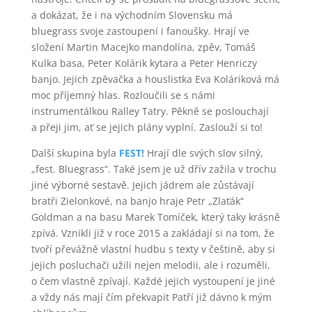
a dokázat, že i na východním Slovensku má
bluegrass svoje zastoupení i fanoušky. Hrají ve
složení Martin Macejko mandolína, zpěv, Tomáš
Kulka basa, Peter Kolárik kytara a Peter Henriczy
banjo. Jejich zpěvačka a houslistka Eva Koláriková má
moc příjemný hlas. Rozloučili se s námi
instrumentálkou Ralley Tatry. Pěkně se poslouchají
a přeji jim, ať se jejich plány vyplní. Zaslouží si to!
Další skupina byla
FEST!
Hrají dle svých slov silný,
„fest. Bluegrass“. Také jsem je už dřív zažila v trochu
jiné výborné sestavě. Jejich jádrem ale zůstávají
bratři Zielonkové, na banjo hraje Petr „Zlaťák“
Goldman a na basu Marek Tomíček, který taky krásně
zpívá. Vznikli již v roce 2015 a zakládají si na tom, že
tvoří převážně vlastní hudbu s texty v češtině, aby si
jejich posluchači užili nejen melodii, ale i rozuměli,
o čem vlastně zpívají. Každé jejich vystoupení je jiné
a vždy nás mají čím překvapit Patří již dávno k mým