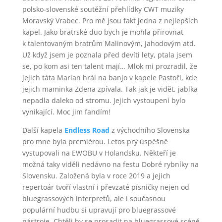
polsko-slovenské soutěžní přehlídky CWT muziky
Moravský Vrabec. Pro mě jsou fakt jedna z nejlepších
kapel. Jako bratrské duo bych je mohla přirovnat
k talentovaným bratrům Malinovým, Jahodovým atd.
Už když jsem je poznala před devíti lety, ptala jsem
se, po kom asi ten talent mají… Mlok mi prozradil, že
jejich táta Marian hrál na banjo v kapele Pastoři, kde
jejich maminka Zdena zpívala. Tak jak je vidět, jablka
nepadla daleko od stromu. Jejich vystoupení bylo
vynikající. Moc jim fandím!
Další kapela
Endless Road
z východního Slovenska
pro mne byla premiérou. Letos prý úspěšně
vystupovali na EWOBU v Holandsku. Někteří je
možná taky viděli nedávno na festu Dobré rybníky na
Slovensku. Založená byla v roce 2019 a jejich
repertoár tvoří vlastní i převzaté písničky nejen od
bluegrassových interpretů, ale i současnou
populární hudbu si upravují pro bluegrassové
nástroje. Chtěli by se prosadit na bluegrassové scéně