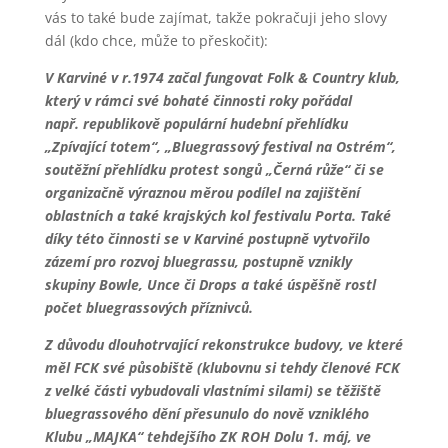
vás to také bude zajímat, takže pokračuji jeho slovy
dál (kdo chce, může to přeskočit):
V Karviné v r.1974 začal fungovat Folk & Country klub,
který v rámci své bohaté činnosti roky pořádal
např. republikově populární hudební přehlídku
„Zpívající totem“, „Bluegrassový festival na Ostrém“,
soutěžní přehlídku protest songů „Černá růže“ či se
organizačně výraznou měrou podílel na zajištění
oblastních a také krajských kol festivalu Porta. Také
díky této činnosti se v Karviné postupně vytvořilo
zázemí pro rozvoj bluegrassu, postupně vznikly
skupiny Bowle, Unce či Drops a také úspěšně rostl
počet bluegrassových příznivců.
Z důvodu dlouhotrvající rekonstrukce budovy, ve které
měl FCK své působiště (klubovnu si tehdy členové FCK
z velké části vybudovali vlastními silami) se těžiště
bluegrassového dění přesunulo do nově vzniklého
Klubu „MAJKA“ tehdejšího ZK ROH Dolu 1. máj, ve