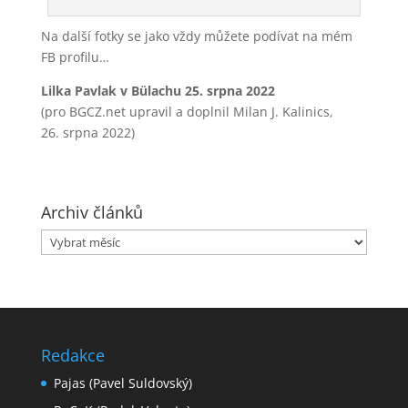
Na další fotky se jako vždy můžete podívat na mém
FB profilu…
Lilka Pavlak v Bülachu 25. srpna 2022
(pro BGCZ.net upravil a doplnil Milan J. Kalinics,
26. srpna 2022)
Archiv článků
Archiv
článků
Redakce
Pajas (Pavel Suldovský)