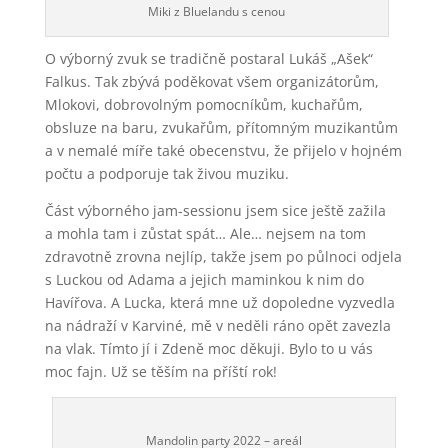
Miki z Bluelandu s cenou
O výborný zvuk se tradičně postaral Lukáš „Ašek“
Falkus. Tak zbývá poděkovat všem organizátorům,
Mlokovi, dobrovolným pomocníkům, kuchařům,
obsluze na baru, zvukařům, přítomným muzikantům
a v nemalé míře také obecenstvu, že přijelo v hojném
počtu a podporuje tak živou muziku.
Část výborného jam-sessionu jsem sice ještě zažila
a mohla tam i zůstat spát… Ale… nejsem na tom
zdravotně zrovna nejlíp, takže jsem po půlnoci odjela
s Luckou od Adama a jejich maminkou k nim do
Havířova. A Lucka, která mne už dopoledne vyzvedla
na nádraží v Karviné, mě v neděli ráno opět zavezla
na vlak. Tímto jí i Zdeně moc děkuji. Bylo to u vás
moc fajn. Už se těším na příští rok!
Mandolin party 2022 – areál