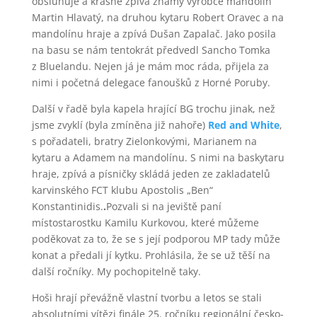
obsluhuje a krásně zpívá známý výrobce mandolín
Martin Hlavatý, na druhou kytaru Robert Oravec a na
mandolínu hraje a zpívá Dušan Zapalač. Jako posila
na basu se nám tentokrát předvedl Sancho Tomka
z Bluelandu. Nejen já je mám moc ráda, přijela za
nimi i početná delegace fanoušků z Horné Poruby.
Další v řadě byla kapela hrající BG trochu jinak, než
jsme zvyklí (byla zmíněna již nahoře)
Red and White
,
s pořadateli, bratry Zielonkovými, Marianem na
kytaru a Adamem na mandolínu. S nimi na baskytaru
hraje, zpívá a písničky skládá jeden ze zakladatelů
karvinského FCT klubu Apostolis „Ben“
Konstantinidis.
.
Pozvali si na jeviště paní
místostarostku Kamilu Kurkovou, které můžeme
poděkovat za to, že se s její podporou MP tady může
konat a předali jí kytku. Prohlásila, že se už těší na
další ročníky. My pochopitelně taky.
Hoši hrají převážně vlastní tvorbu a letos se stali
absolutními vítězi finále 25. ročníku regionální česko-