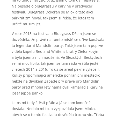
mi to tehdy nevyšlo. A už jsem o tom dál neslyšela.
Na besedě o bluegrassu v Karviné v předvečer
festivalu Bluegrass Dokořán se Mlok o této akci
párkrát zmiňoval, tak jsem si řekla, že letos tam
určitě musím jet.
V roce 2013 na festivalu Bluegrass Džem jsem se
dozvěděla, že právě na tomto místě se dříve konávala
ta legendární Mandolin party. Také jsem tam poprvé
viděla kapelu Red and White, s bratry Zielonkovými
a byla jsem z nich nadšená. Ve Slezských Beskydech
se mi moc líbilo, tak jsem se tam ráda vrátila ještě
v letech 2014 a 2016. To už se areál pěkně vylepšil.
Kulisy připomínající americké pohraniční městečko
někde na divokém Západě prý právě pro Mandolin
party před mnoha lety namaloval kamarád z Karviné
Josef Jeppe Bankó.
Letos mi tedy štěstí přálo a já se tam konečně
dostala. Nedalo mi to, a vyzpovídala jsem Mloka,
abych se o tomto festivalu dověděla trochu víc. Třeba