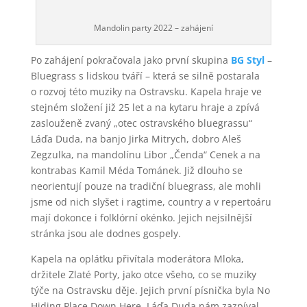
Mandolin party 2022 – zahájení
Po zahájení pokračovala jako první skupina
BG Styl
–
Bluegrass s lidskou tváří – která se silně postarala
o rozvoj této muziky na Ostravsku. Kapela hraje ve
stejném složení již 25 let a na kytaru hraje a zpívá
zaslouženě zvaný „otec ostravského bluegrassu“
Láďa Duda, na banjo Jirka Mitrych, dobro Aleš
Zegzulka, na mandolínu Libor „Čenda“ Cenek a na
kontrabas Kamil Méda Tománek. Již dlouho se
neorientují pouze na tradiční bluegrass, ale mohli
jsme od nich slyšet i ragtime, country a v repertoáru
mají dokonce i folklórní okénko. Jejich nejsilnější
stránka jsou ale dodnes gospely.
Kapela na oplátku přivítala moderátora Mloka,
držitele Zlaté Porty, jako otce všeho, co se muziky
týče na Ostravsku děje. Jejich první písnička byla No
Hiding Place Down Here. Láďa Duda nám zazpíval