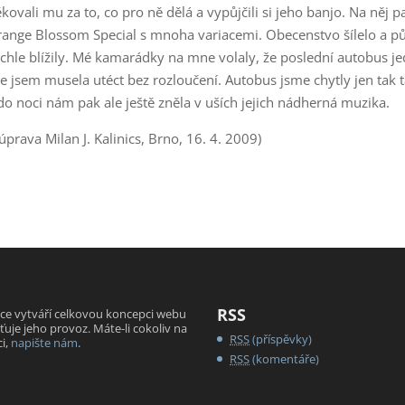
kovali mu za to, co pro ně dělá a vypůjčili si jeho banjo. Na něj p
range Blossom Special s mnoha variacemi. Obecenstvo šílelo a p
ychle blížily. Mé kamarádky na mne volaly, že poslední autobus je
že jsem musela utéct bez rozloučení. Autobus jsme chytly jen tak 
 do noci nám pak ale ještě zněla v uších jejich nádherná muzika.
úprava Milan J. Kalinics, Brno, 16. 4. 2009)
RSS
ce vytváří celkovou koncepci webu
iťuje jeho provoz. Máte-li cokoliv na
RSS
(příspěvky)
i,
napište nám
.
RSS
(komentáře)