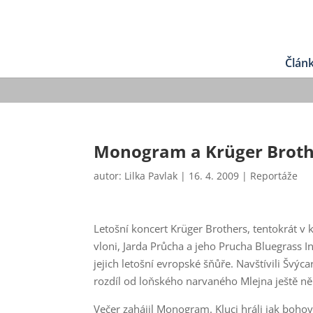
Člán
Monogram a Krüger Broth
autor:
Lilka Pavlak
|
16. 4. 2009
|
Reportáže
Letošní koncert Krüger Brothers, tentokrát v
vloni, Jarda Průcha a jeho Prucha Bluegrass I
jejich letošní evropské šňůře. Navštívili Švýc
rozdíl od loňského narvaného Mlejna ještě něk
Večer zahájil Monogram. Kluci hráli jak bohov