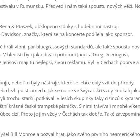
estivalu v Rumunsku. Předvedli nám také spoustu nových věcí. N
 Bena & Ptaszek, obklopeno stánky s hudebními nástroji
avidson, značky, která se na koncertě podílela jako sponzor.
é hráli vloni, pár bluegrassových standardů, ale také spoustu no
 V hledišti byli jako diváci přítomni Janet a Greg Deeringovi,
 V Jensovi mají tu nejlepší, živou reklamu. Byli v Čechách poprvé 
 banjo, neboť to byly nástroje, které se lehce daly vzít do přírody.
řeba lezli po stromech. Jak se na ně ve Švýcarsku vždy koukali jak
i trochu starší, potkávali v lesích skupinky taky cizinců s kytara
áštní krásné české trampské písničky. S nimi trávívali mnohé víke
vůbec cizí. Proto je jim vždy v Čechách tak dobře. Také zavzpomína
 slyšel Bill Monroe a pozval hrát, jako svého prvního neamerickéh