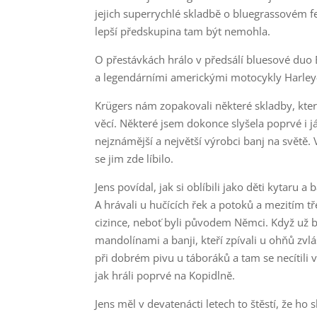
jejich superrychlé skladbě o bluegrassovém f
lepší předskupina tam být nemohla.
O přestávkách hrálo v předsálí bluesové duo
a legendárními americkými motocykly Harley-D
Krügers nám zopakovali některé skladby, kter
věcí. Některé jsem dokonce slyšela poprvé i já.
nejznámější a největší výrobci banj na světě.
se jim zde líbilo.
Jens povídal, jak si oblíbili jako děti kytaru a
A hrávali u hučících řek a potoků a mezitím t
cizince, neboť byli původem Němci. Když už byl
mandolínami a banji, kteří zpívali u ohňů zvl
při dobrém pivu u táboráků a tam se necítili 
jak hráli poprvé na Kopidlně.
Jens měl v devatenácti letech to štěstí, že ho