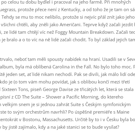
j po celou tu dobu bydlel i pracoval na jeho farmě. Při mnohých
bluegrass, protože přece není z Kentucky, a od toho že je tam on s
u. Tehdy se mu to moc nelíbilo, protože si nejvíc přál znít jako jeho
všichni chtěli, aby zněli jako Američani. Teprve když začali jezdit 
, ze lidé tam chtějí víc než Foggy Mountain Breakdown. Začali te
e bralo a o to víc na ně lidé začali chodit. To byl základ jejich t
rvalo, neboť tam měli spousty nabídek na hraní. Usadili se v Sev
a album, byla má oblíbená Carolina in the Fall. No bylo toho moc. 
tě jeden set, ať lidé nikam nechodí. Pak se divili, jak málo lidí ode
kdo je (o tom vám mohu povídat, jak s oblibou končí mezi třetí
ixteen Tons, piseň George Davise ze třicátých let, která se stala
písní z CD The Suite – Shower a Pacific Morning, do ktereho
h velkým snem je si jednou zahrát Suite s Českým symfonickým
yste to svým orchestrům navrhli? Po úspěšné premiéře s Maine
entokrát v Bostonu, Massachusetts. Určitě by to i v Česku byla 
 by jistě zajímalo, kdy a na jaké stanici se to bude vysílat?