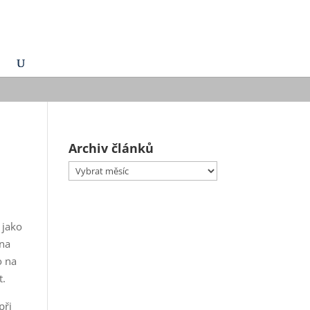
Archiv článků
Archiv
článků
 jako
 na
o na
t.
při