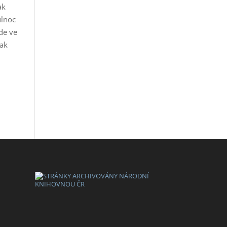
ak
ůlnoc
de ve
tak