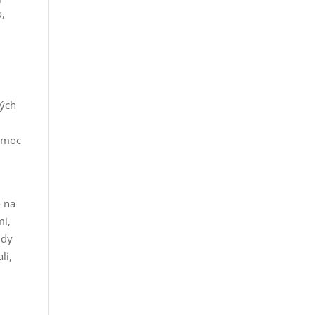
o,
vých
a moc
o na
mi,
ndy
li,
o