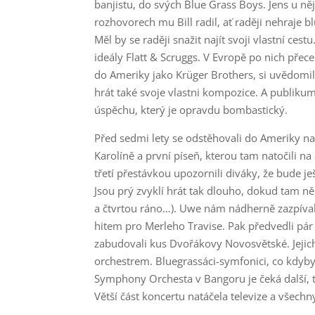
banjistu, do svých Blue Grass Boys. Jens u ně
rozhovorech mu Bill radil, ať raději nehraje 
Měl by se raději snažit najít svoji vlastní cest
ideály Flatt & Scruggs. V Evropě po nich přece 
do Ameriky jako Krüger Brothers, si uvědomili
hrát také svoje vlastni kompozice. A publikum j
úspěchu, který je opravdu bombastický.
Před sedmi lety se odstěhovali do Ameriky nat
Karolíně a první píseň, kterou tam natočili n
třetí přestávkou upozornili diváky, že bude ješ
Jsou prý zvyklí hrát tak dlouho, dokud tam ně
a čtvrtou ráno…). Uwe nám nádherně zazpíval S
hitem pro Merleho Travise. Pak předvedli pár 
zabudovali kus Dvořákovy Novosvětské. Jejic
orchestrem. Bluegrassáci-symfonici, co kdyb
Symphony Orchesta v Bangoru je čeká další, t
Větší část koncertu natáčela televize a všechny