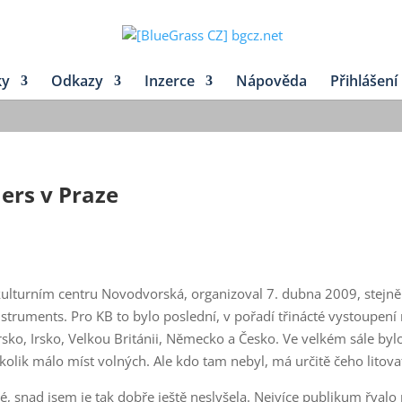
ky
Odkazy
Inzerce
Nápověda
Přihlášení
ers v Praze
 kulturním centru Novodvorská, organizoval 7. dubna 2009, stejně
nstruments. Pro KB to bylo poslední, v pořadí třinácté vystoupení
arsko, Irsko, Velkou Británii, Německo a Česko. Ve velkém sále byl
olik málo míst volných. Ale kdo tam nebyl, má určitě čeho litova
é, snad jsem je tak dobře ještě neslyšela. Nejvíce publikum řvalo 