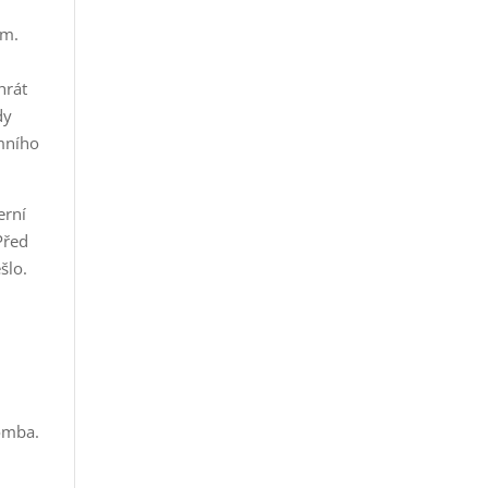
ám.
hrát
dy
amního
erní
Před
šlo.
bomba.