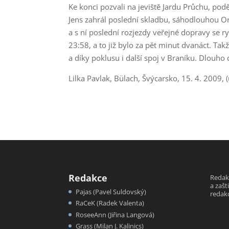
Ke konci pozvali na jeviště Jardu Průchu, podě
Jens zahrál poslední skladbu, sáhodlouhou O
a s ní poslední rozjezdy veřejné dopravy se r
23:58, a to již bylo za pět minut dvanáct. Tak
a díky poklusu i další spoj v Braníku. Dlouho
Lilka Pavlak, Bülach, Švýcarsko, 15. 4. 2009, (
Redakce
Redak
a zašt
Pajas (Pavel Suldovský)
redakc
RaCeK (Radek Valenta)
RoseeAnn (Jiřina Langová)
Grass (Milan J. Kalinics)