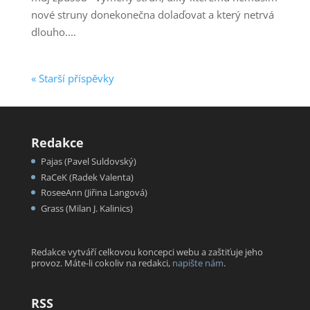
nové struny donekonečna dolaďovat a který netrvá
dlouho....
« Starší příspěvky
Redakce
Pajas (Pavel Suldovský)
RaCeK (Radek Valenta)
RoseeAnn (Jiřina Langová)
Grass (Milan J. Kalinics)
Redakce vytváří celkovou koncepci webu a zaštiťuje jeho
provoz. Máte-li cokoliv na redakci,
napište nám
.
RSS