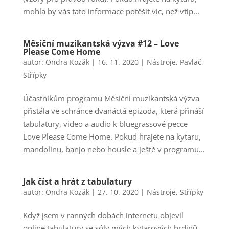
mohla by vás tato informace potěšit víc, než vtip...
Měsíční muzikantská výzva #12 – Love
Please Come Home
autor:
Ondra Kozák
|
16. 11. 2020
|
Nástroje
,
Pavlač
,
Střípky
Účastníkům programu Měsíční muzikantská výzva
přistála ve schránce dvanáctá epizoda, která přináší
tabulatury, video a audio k bluegrassové pecce
Love Please Come Home. Pokud hrajete na kytaru,
mandolínu, banjo nebo housle a ještě v programu...
Jak číst a hrát z tabulatury
autor:
Ondra Kozák
|
27. 10. 2020
|
Nástroje
,
Střípky
Když jsem v ranných dobách internetu objevil
online tabulatury se sóly mých kytarových hrdinů,