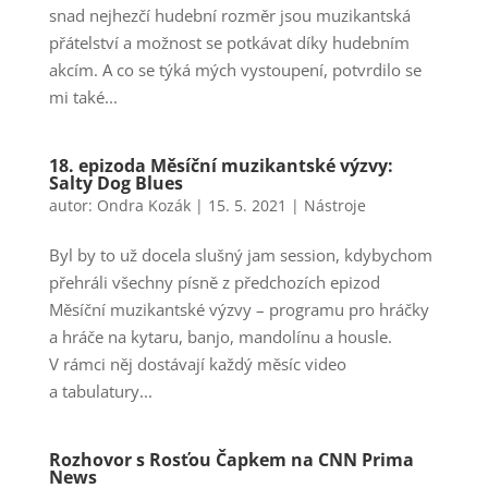
snad nejhezčí hudební rozměr jsou muzikantská
přátelství a možnost se potkávat díky hudebním
akcím. A co se týká mých vystoupení, potvrdilo se
mi také...
18. epizoda Měsíční muzikantské výzvy:
Salty Dog Blues
autor:
Ondra Kozák
|
15. 5. 2021
|
Nástroje
Byl by to už docela slušný jam session, kdybychom
přehráli všechny písně z předchozích epizod
Měsíční muzikantské výzvy – programu pro hráčky
a hráče na kytaru, banjo, mandolínu a housle.
V rámci něj dostávají každý měsíc video
a tabulatury...
Rozhovor s Rosťou Čapkem na CNN Prima
News