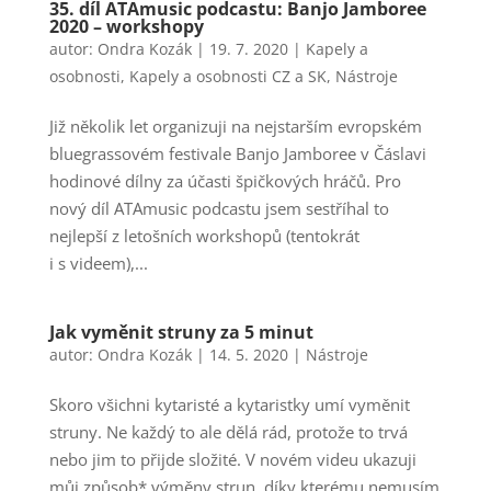
35. díl ATAmusic podcastu: Banjo Jamboree
2020 – workshopy
autor:
Ondra Kozák
|
19. 7. 2020
|
Kapely a
osobnosti
,
Kapely a osobnosti CZ a SK
,
Nástroje
Již několik let organizuji na nejstarším evropském
bluegrassovém festivale Banjo Jamboree v Čáslavi
hodinové dílny za účasti špičkových hráčů. Pro
nový díl ATAmusic podcastu jsem sestříhal to
nejlepší z letošních workshopů (tentokrát
i s videem),...
Jak vyměnit struny za 5 minut
autor:
Ondra Kozák
|
14. 5. 2020
|
Nástroje
Skoro všichni kytaristé a kytaristky umí vyměnit
struny. Ne každý to ale dělá rád, protože to trvá
nebo jim to přijde složité. V novém videu ukazuji
můj způsob* výměny strun, díky kterému nemusím