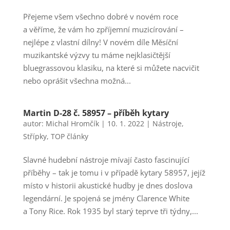
Přejeme všem všechno dobré v novém roce
a věříme, že vám ho zpříjemní muzicírování –
nejlépe z vlastní dílny! V novém díle Měsíční
muzikantské výzvy tu máme nejklasičtější
bluegrassovou klasiku, na které si můžete nacvičit
nebo oprášit všechna možná...
Martin D-28 č. 58957 – příběh kytary
autor:
Michal Hromčík
|
10. 1. 2022
|
Nástroje
,
Střípky
,
TOP články
Slavné hudební nástroje mívají často fascinující
příběhy – tak je tomu i v případě kytary 58957, jejíž
místo v historii akustické hudby je dnes doslova
legendární. Je spojená se jmény Clarence White
a Tony Rice. Rok 1935 byl starý teprve tři týdny,...