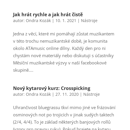
Jak hrát rychle a jak hrát čistě
autor:
Ondra Kozák
|
10. 1. 2021
|
Nástroje
Jedna z věcí, které mi pomáhají zůstat muzikantem
v této trochu nemuzikantské době, je komunita
okolo ATAmusic online dílny. Každý den pro ni
chystám nové materiály nebo diskutuji s účastníky
Měsíční muzikantské výzvy v naší facebookové
skupině....
Nový kytarový kurz: Crosspicking
autor:
Ondra Kozák
|
27. 11. 2020
|
Nástroje
Uhrančivost bluegrassu tkví mimo jiné ve frázování
osminových not po trojicích v jinak sudých taktech
(2/4, 4/4). To je základ některých banjových rollů
(vzory pro pravou ruku). Pokud hrajete na kytaru,