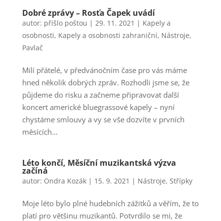
Dobré zprávy – Rosťa Čapek uvádí
autor:
přišlo poštou
|
29. 11. 2021
|
Kapely a
osobnosti
,
Kapely a osobnosti zahraniční
,
Nástroje
,
Pavlač
Milí přátelé, v předvánočním čase pro vás máme
hned několik dobrých zpráv. Rozhodli jsme se, že
půjdeme do risku a začneme připravovat další
koncert americké bluegrassové kapely – nyní
chystáme smlouvy a vy se vše dozvíte v prvních
měsících...
Léto končí, Měsíční muzikantská výzva
začíná
autor:
Ondra Kozák
|
15. 9. 2021
|
Nástroje
,
Střípky
Moje léto bylo plné hudebních zážitků a věřím, že to
platí pro většinu muzikantů. Potvrdilo se mi, že