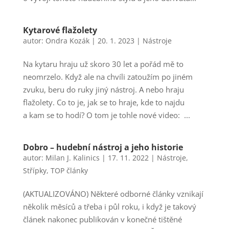
Kytarové flažolety
autor:
Ondra Kozák
|
20. 1. 2023
|
Nástroje
Na kytaru hraju už skoro 30 let a pořád mě to
neomrzelo. Když ale na chvíli zatoužím po jiném
zvuku, beru do ruky jiný nástroj. A nebo hraju
flažolety. Co to je, jak se to hraje, kde to najdu
a kam se to hodí? O tom je tohle nové video: ...
Dobro – hudební nástroj a jeho historie
autor:
Milan J. Kalinics
|
17. 11. 2022
|
Nástroje
,
Střípky
,
TOP články
(AKTUALIZOVÁNO) Některé odborné články vznikají
několik měsíců a třeba i půl roku, i když je takový
článek nakonec publikován v konečné tištěné