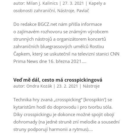
autor:
Milan J. Kalinics
|
27. 3. 2021
|
Kapely a
osobnosti zahraniční
,
Nástroje
,
Pavlač
Do redakce BGCZ.net nám přišla informace
o zajímavém rozhovoru se známým výrobcem
strunných nástrojů a organizátorem koncertů
zahraničních bluegrassových umělců Rosťou
Čapkem, který se uskutečnil na televizní stanici CNN
Prima News dne 16. března 2021....
Veď mě dál, cesto má crosspickingová
autor:
Ondra Kozák
|
23. 2. 2021
|
Nástroje
Technika hry zvaná „crosspicking“ [krospikin‘] se
kytaristům hodí do doprovodu i pro tvorbu sóla.
Díky crosspickingu je dokonce možné spojit obojí
dohromady (na jedné struně zní melodie a sousední
struny podporují harmonii a rytmus)....