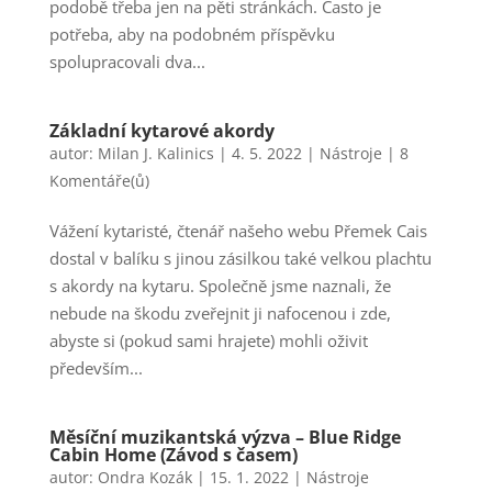
podobě třeba jen na pěti stránkách. Často je
potřeba, aby na podobném příspěvku
spolupracovali dva...
Základní kytarové akordy
autor:
Milan J. Kalinics
|
4. 5. 2022
|
Nástroje
|
8
Komentáře(ů)
Vážení kytaristé, čtenář našeho webu Přemek Cais
dostal v balíku s jinou zásilkou také velkou plachtu
s akordy na kytaru. Společně jsme naznali, že
nebude na škodu zveřejnit ji nafocenou i zde,
abyste si (pokud sami hrajete) mohli oživit
především...
Měsíční muzikantská výzva – Blue Ridge
Cabin Home (Závod s časem)
autor:
Ondra Kozák
|
15. 1. 2022
|
Nástroje