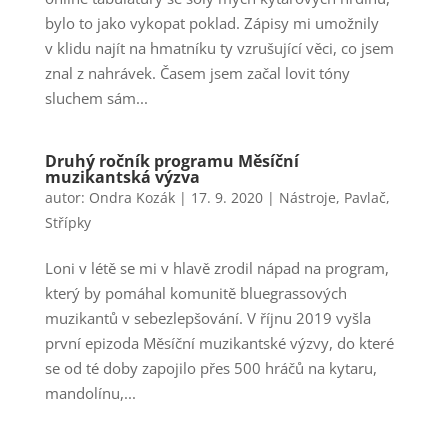
bylo to jako vykopat poklad. Zápisy mi umožnily
v klidu najít na hmatníku ty vzrušující věci, co jsem
znal z nahrávek. Časem jsem začal lovit tóny
sluchem sám...
Druhý ročník programu Měsíční
muzikantská výzva
autor:
Ondra Kozák
|
17. 9. 2020
|
Nástroje
,
Pavlač
,
Střípky
Loni v létě se mi v hlavě zrodil nápad na program,
který by pomáhal komunitě bluegrassových
muzikantů v sebezlepšování. V říjnu 2019 vyšla
první epizoda Měsíční muzikantské výzvy, do které
se od té doby zapojilo přes 500 hráčů na kytaru,
mandolínu,...