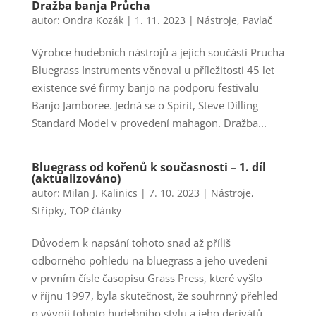
Dražba banja Průcha
autor:
Ondra Kozák
|
1. 11. 2023
|
Nástroje
,
Pavlač
Výrobce hudebních nástrojů a jejich součástí Prucha
Bluegrass Instruments věnoval u příležitosti 45 let
existence své firmy banjo na podporu festivalu
Banjo Jamboree. Jedná se o Spirit, Steve Dilling
Standard Model v provedení mahagon. Dražba...
Bluegrass od kořenů k současnosti – 1. díl
(aktualizováno)
autor:
Milan J. Kalinics
|
7. 10. 2023
|
Nástroje
,
Střípky
,
TOP články
Důvodem k napsání tohoto snad až příliš
odborného pohledu na bluegrass a jeho uvedení
v prvním čísle časopisu Grass Press, které vyšlo
v říjnu 1997, byla skutečnost, že souhrnný přehled
o vývoji tohoto hudebního stylu a jeho derivátů...