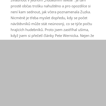
zvládnout v jednom „hudebním tělese“. Je tam
prostě občas trošku nahuštěno a pro opozdilce si
není kam sednout, jak včera poznamenala Zuzka.
Nicméně je třeba myslet dopředu, kdy se počet
návštěvníků může stát neúnosný, co se týče počtu
hrajících hudebníků. Proto jsem zastříhal ušima,
když jsem si přečetl články Pete Wernicka. Nejen že
potvrdily, že uvažuji správným směrem, ale
mimoto mne upozornily na další rozměr, nebo na
další možný způsob segmentace jamů – na vrstvení
lidí podle úrovně.
Dosud jsme začínali jamovat až tak kolem té osmé
hodiny večerní, takže jsem se rozhodl, že budu
chodit včas a v tomto jinak nevyužitém čase od
sedmé do osmé večerní dám šanci lidem, kteří mají
z různých důvodů problém hrát (nebo udržet
rychlost) na regulérním jamu, obzvlášť poté, kdy se
ukážou někteří bluegrassoví „draci“, kterým není