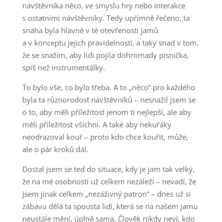
návštěvníka něco, ve smyslu hry nebo interakce
s ostatními návštěvníky. Tedy upřímně řečeno, ta
snaha byla hlavně v té otevřenosti jamů
a v konceptu jejich pravidelnosti, a taky snad v tom,
že se snažím, aby lidi pojila dohromady písnička,
spíš než instrumentálky.
To bylo vše, co bylo třeba. A to „něco“ pro každého
byla ta různorodost návštěvníků – nesnažil jsem se
o to, aby měli příležitost jenom ti nejlepší, ale aby
měli příležitost všichni. A také aby nekuřáky
neodrazoval kouř – proto kdo chce kouřit, může,
ale o pár kroků dál.
Dostal jsem se teď do situace, kdy je jam tak velký,
že na mé osobnosti už celkem nezáleží – nevadí, že
jsem jinak celkem „nezáživný patron“ – dnes už si
zábavu dělá ta spousta lidí, která se na našem jamu
neustále mění, úplně sama. Člověk nikdy neví, kdo