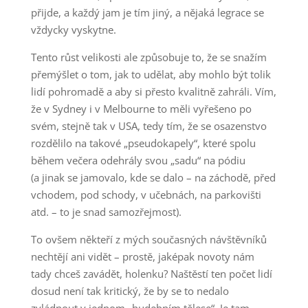
přijde, a každý jam je tím jiný, a nějaká legrace se
vždycky vyskytne.
Tento růst velikosti ale způsobuje to, že se snažím
přemýšlet o tom, jak to udělat, aby mohlo být tolik
lidí pohromadě a aby si přesto kvalitně zahráli. Vím,
že v Sydney i v Melbourne to měli vyřešeno po
svém, stejně tak v USA, tedy tím, že se osazenstvo
rozdělilo na takové „pseudokapely“, které spolu
během večera odehrály svou „sadu“ na pódiu
(a jinak se jamovalo, kde se dalo – na záchodě, před
vchodem, pod schody, v učebnách, na parkovišti
atd. – to je snad samozřejmost).
To ovšem někteří z mých současných návštěvníků
nechtějí ani vidět – prostě, jaképak novoty nám
tady chceš zavádět, holenku? Naštěstí ten počet lidí
dosud není tak kritický, že by se to nedalo