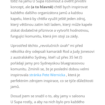
totiž na jamu U Supa rozvinout a ověřit prvotní
koncept, ale
(a to hlavně)
chtěl bych inspirovat
každého dalšího organizátora jamů a každou
kapelu, která by chtěla využít ještě jeden zdroj,
který většinou zatím leží ladem, který může kapele
získat dodatečné příznivce a vytvořit hodnotnou,
fungující komunitu, která jim stojí za zády.
Uprostřed těchto „revolučních úvah“ mi před
několika dny odepsali kamarádi Rod a Judy Jonesovi
z australského Sydney, kteří už přes 35 let (!)
pořádají jamy pro Sydneyskou bluegrassovou
komunitu. Zmínili se, že je poslední dobou velmi
inspirovala
stránka Pete Wernicka
, která je
perfektním zdrojem inspirace, co se týče důležitosti
jamů.
Dosud jsem se snažil o to, aby jamy v saloonu
U Supa rostly, a aby na nich bylo pro každého