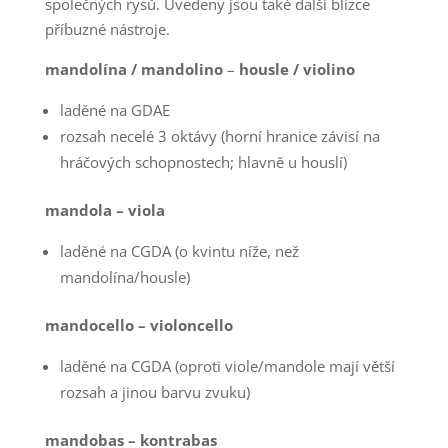
společných rysů. Uvedeny jsou také další blízce
příbuzné nástroje.
mandolína / mandolino
–
housle / violino
laděné na GDAE
rozsah necelé 3 oktávy (horní hranice závisí na
hráčových schopnostech; hlavně u houslí)
mandola – viola
laděné na CGDA (o kvintu níže, než
mandolína/housle)
mandocello – violoncello
laděné na CGDA (oproti viole/mandole mají větší
rozsah a jinou barvu zvuku)
mandobas – kontrabas