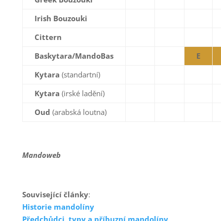
Irish Bouzouki
Cittern
Baskytara/MandoBas
E
Kytara
(standartní)
Kytara
(irské ladění)
Oud
(arabská loutna)
Mandoweb
Související články
:
Historie mandolíny
Předchůdci, typy a příbuzní mandolíny