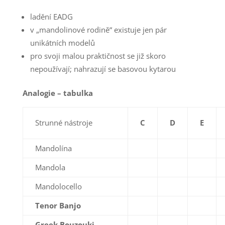
ladění EADG
v „mandolinové rodině“ existuje jen pár
unikátních modelů
pro svoji malou praktičnost se již skoro
nepoužívají; nahrazují se basovou kytarou
Analogie – tabulka
Strunné nástroje
C
D
E
Mandolína
Mandola
Mandolocello
Tenor Banjo
Greek Bouzouki