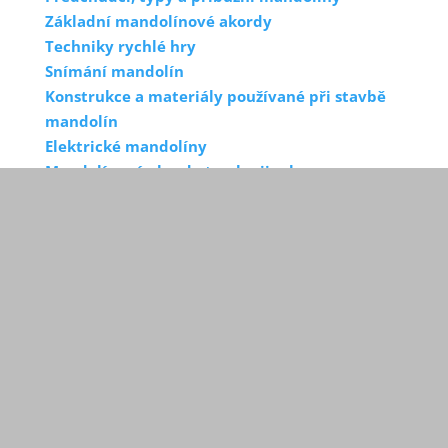
Základní mandolínové akordy
Techniky rychlé hry
Snímání mandolín
Konstrukce a materiály používané při stavbě
mandolín
Elektrické mandolíny
Mandolínové akordy trochu jinak
Mandolínový struník
Mandolínová kobylka
Hmatník
Mandolínový krk, hlavice a mechaniky
Archiv článků
Archiv
článků