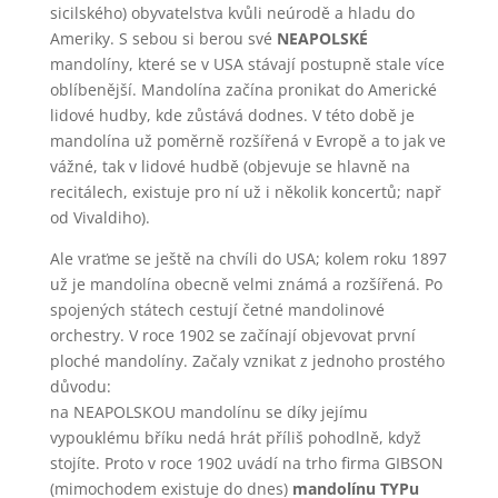
sicilského) obyvatelstva kvůli neúrodě a hladu do
Ameriky. S sebou si berou své
NEAPOLSKÉ
mandolíny, které se v USA stávají postupně stale více
oblíbenější. Mandolína začína pronikat do Americké
lidové hudby, kde zůstává dodnes. V této době je
mandolína už poměrně rozšířená v Evropě a to jak ve
vážné, tak v lidové hudbě (objevuje se hlavně na
recitálech, existuje pro ní už i několik koncertů; např
od Vivaldiho).
Ale vraťme se ještě na chvíli do USA; kolem roku 1897
už je mandolína obecně velmi známá a rozšířená. Po
spojených státech cestují četné mandolinové
orchestry. V roce 1902 se začínají objevovat první
ploché mandolíny. Začaly vznikat z jednoho prostého
důvodu:
na NEAPOLSKOU mandolínu se díky jejímu
vypouklému bříku nedá hrát příliš pohodlně, když
stojíte. Proto v roce 1902 uvádí na trho firma GIBSON
(mimochodem existuje do dnes)
mandolínu TYPu