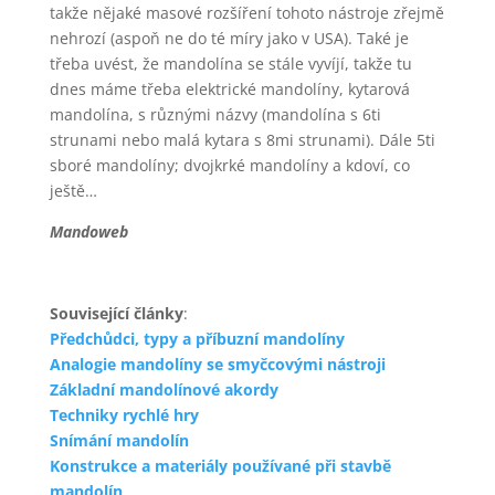
takže nějaké masové rozšíření tohoto nástroje zřejmě
nehrozí (aspoň ne do té míry jako v USA). Také je
třeba uvést, že mandolína se stále vyvíjí, takže tu
dnes máme třeba elektrické mandolíny, kytarová
mandolína, s různými názvy (mandolína s 6ti
strunami nebo malá kytara s 8mi strunami). Dále 5ti
sboré mandolíny; dvojkrké mandolíny a kdoví, co
ještě…
Mandoweb
Související články
:
Předchůdci, typy a příbuzní mandolíny
Analogie mandolíny se smyčcovými nástroji
Základní mandolínové akordy
Techniky rychlé hry
Snímání mandolín
Konstrukce a materiály používané při stavbě
mandolín