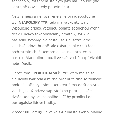
sopránový, rozsahem stejným jako mají housle (ladí
se stejně GDAE, tedy po kvintách).
Nejznámější a nejrozšířenější je pravděpodobně
tzv.
NEAPOLSKÝ TYP
, tělo má kapkovitý tvar,
vyboulené bříško, většinou bohatě zdobenou vrchní
desku, někdy také vykládaný hmatník; zvuk je
nasládlý, zvonivý. Nejčastěji se s ní setkáváme
v Italské lidové hudbě, ale existuje také celá řada
orchestrálních, či komorních kousků pro tento
nástroj. Mandolínu použil ve své tvorbě např Vivaldi
nebo Dusík.
Oproti tomu
PORTUGALSKÝ TYP
, který má spíše
cibulovitý tvar těla a mírně prohnuté dno se zvukově
podobá spíše kytarám – konkrétně má delší dozvuk.
Vznikl (jak už název napovídá) na portugalském
dvoře, kde byl velice oblíben. Záhy proniká i do
portugalské lidové hudby.
V roce 1883 emigruje velká skupina italského (hlavně