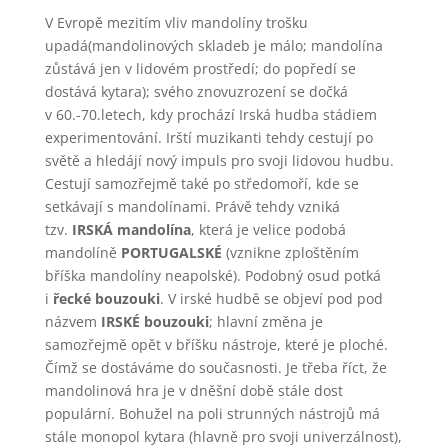
V Evropě mezitím vliv mandolíny trošku
upadá(mandolinových skladeb je málo; mandolína
zůstává jen v lidovém prostředí; do popředí se
dostává kytara); svého znovuzrození se dočká
v 60.-70.letech, kdy prochází Irská hudba stádiem
experimentování. Irští muzikanti tehdy cestují po
světě a hledájí nový impuls pro svoji lidovou hudbu.
Cestují samozřejmě také po středomoří, kde se
setkávají s mandolínami. Právě tehdy vzniká
tzv.
IRSKÁ mandolína
, která je velice podobá
mandolíně
PORTUGALSKÉ
(vznikne zploštěním
bříška mandolíny neapolské). Podobný osud potká
i
řecké bouzouki
. V irské hudbě se objeví pod pod
názvem
IRSKÉ bouzouki
; hlavní změna je
samozřejmě opět v bříšku nástroje, které je ploché.
Čímž se dostáváme do současnosti. Je třeba říct, že
mandolinová hra je v dněšní době stále dost
populární. Bohužel na poli strunných nástrojů má
stále monopol kytara (hlavně pro svoji univerzálnost),