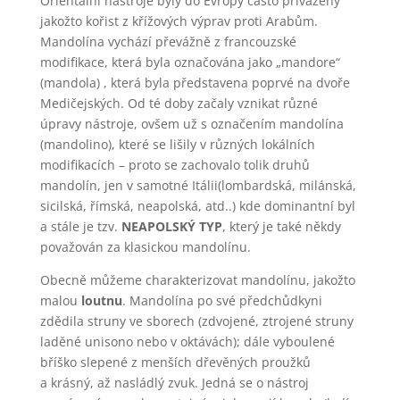
Orientální nástroje byly do Evropy často přiváženy
jakožto kořist z křížových výprav proti Arabům.
Mandolína vychází převážně z francouzské
modifikace, která byla označována jako „mandore“
(mandola) , která byla představena poprvé na dvoře
Medičejských. Od té doby začaly vznikat různé
úpravy nástroje, ovšem už s označením mandolína
(mandolino), které se lišily v různých lokálních
modifikacích – proto se zachovalo tolik druhů
mandolín, jen v samotné Itálii(lombardská, milánská,
sicilská, římská, neapolská, atd..) kde dominantní byl
a stále je tzv.
NEAPOLSKÝ TYP
, který je také někdy
považován za klasickou mandolínu.
Obecně můžeme charakterizovat mandolínu, jakožto
malou
loutnu
. Mandolína po své předchůdkyni
zdědila struny ve sborech (zdvojené, ztrojené struny
laděné unisono nebo v oktávách); dále vyboulené
bříško slepené z menších dřevěných proužků
a krásný, až nasládlý zvuk. Jedná se o nástroj