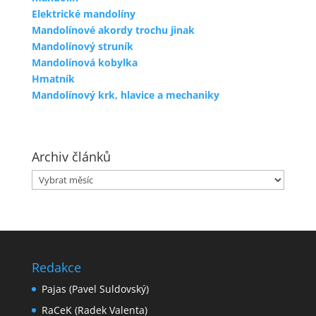
Elektrické mandolíny
Mandolínové akordy trochu jinak
Mandolínový struník
Mandolínová kobylka
Hmatník
Mandolínový krk, hlavice a mechaniky
Archiv článků
Archiv
článků
Redakce
Pajas (Pavel Suldovský)
RaCeK (Radek Valenta)