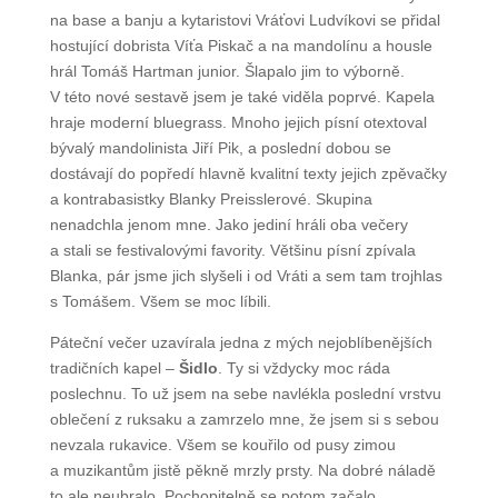
ročníku byla zveřejněna zde na BGCZ.net). Také oni
pozměnili sestavu. K manželům Blance a Borisovi
Preisslerovým na base a banju a kytaristovi Vráťovi
Ludvíkovi se přidal hostující dobrista Víťa Piskač a na
mandolínu a housle hrál Tomáš Hartman junior.
Šlapalo jim to výborně. V této nové sestavě jsem je
také viděla poprvé. Kapela hraje moderní bluegrass.
Mnoho jejich písní otextoval bývalý mandolinista Jiří
Pik, a poslední dobou se dostávají do popředí hlavně
kvalitní texty jejich zpěvačky a kontrabasistky Blanky
Preisslerové. Skupina nenadchla jenom mne. Jako
jediní hráli oba večery a stali se festivalovými
favority. Většinu písní zpívala Blanka, pár jsme jich
slyšeli i od Vráti a sem tam trojhlas s Tomášem. Všem
se moc líbili.
Páteční večer uzavírala jedna z mých
nejoblíbenějších tradičních kapel –
Šidlo
. Ty si
vždycky moc ráda poslechnu. To už jsem na sebe
navlékla poslední vrstvu oblečení z ruksaku