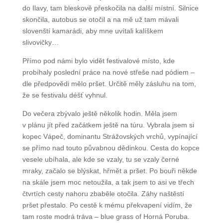
z Brna v pátek autobusem do Ilavy, tam bleskově
přeskočila na další místní. Silnice skončila, autobus
se otočil a na mě už tam mávali slovenští kamarádi,
aby mne uvítali kalíškem slivovičky…
Přímo pod námi bylo vidět festivalové místo, kde
probíhaly poslední práce na nové střeše nad pódiem
– dle předpovědi mělo pršet. Určitě měly zásluhu na
tom, že se festivalu déšť vyhnul.
Do večera zbývalo ještě několik hodin. Měla jsem
v plánu jít před začátkem ještě na túru. Vybrala jsem
si kopec Vápeč, dominantu Strážovských vrchů,
vypínající se přímo nad touto půvabnou dědinkou.
Cesta do kopce vesele ubíhala, ale kde se vzaly, tu se
vzaly černé mraky, začalo se blýskat, hřmět a pršet.
Po bouři někde na skále jsem moc netoužila, a tak
jsem to asi ve třech čtvrtích cesty nahoru zbaběle
otočila. Záhy naštěstí pršet přestalo. Po cestě
k mému překvapení vidím, že tam roste modrá tráva