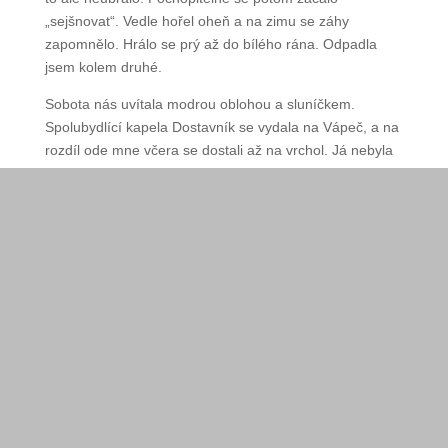
a zamrzelo mne, že jsem si s sebou nevzala rukavice.
Všem se kouřilo od pusy zimou a muzikantům jistě
pěkně mrzly prsty. Na dobré náladě to ale neubralo.
Pochopitelně se potom začalo „sejšnovat“. Vedle
hořel oheň a na zimu se záhy zapomnělo. Hrálo se
prý až do bílého rána. Odpadla jsem kolem druhé.
Sobota nás uvítala modrou oblohou a sluníčkem.
Spolubydlící kapela Dostavník se vydala na Vápeč,
a na rozdíl ode mne včera se dostali až na vrchol. Já
nebyla moc ve formě, tak jsem se vydala jen na
procházku po nádherném okolí. Nevím, zda někteří
z muzikantů vůbec šli spát, nebo jestli jamovali už od
noci. Hudba snad nikdy neutichla. A sjížděli se stále
noví muzikanti.
Program zahájila ve tři odpoledne skupina
Tieň
z
Trenčína. Jejich jádro tvoří kytarista Eugen Fisla
a banjista Stanko Valach, hrající spolu již více než
dvacet let. Na mandolíně pořádající Pavol Daňo a na