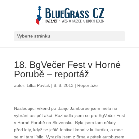
Vyberte stránku
18. BgVečer Fest v Horné
Porubě – reportáž
autor:
Lilka Pavlak
|
8. 8. 2013
|
Reportáže
Následující víkend po Banjo Jamboree jsem měla na
vybrání asi pět akcí. Rozhodla jsem se pro BgVečer
Fest v Horné Porubě na Slovensku. Byla jsem tam
někdy před lety, když se ještě festival konal
v kulturáku, a moc se mi tam líbilo. Vyrazila jsem