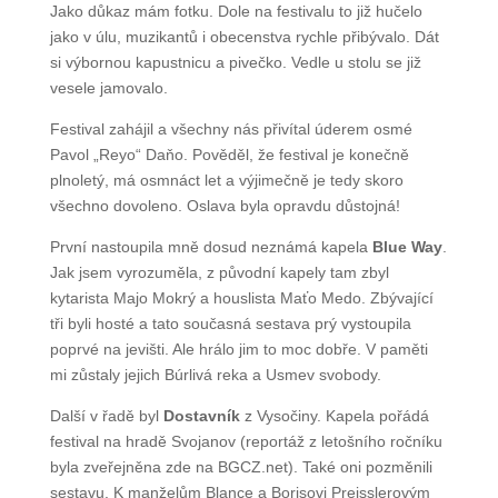
– blue grass of Horná Poruba. Jako důkaz mám fotku.
Dole na festivalu to již hučelo jako v úlu, muzikantů
i obecenstva rychle přibývalo. Dát si výbornou
kapustnicu a pivečko. Vedle u stolu se již vesele
jamovalo.
Festival zahájil a všechny nás přivítal úderem osmé
Pavol „Reyo“ Daňo. Pověděl, že festival je konečně
plnoletý, má osmnáct let a výjimečně je tedy skoro
všechno dovoleno. Oslava byla opravdu důstojná!
První nastoupila mně dosud neznámá kapela
Blue
Way
. Jak jsem vyrozuměla, z původní kapely tam zbyl
kytarista Majo Mokrý a houslista Maťo Medo.
Zbývající tři byli hosté a tato současná sestava prý
vystoupila poprvé na jevišti. Ale hrálo jim to moc
dobře. V paměti mi zůstaly jejich Búrlivá reka
a Usmev svobody.
Další v řadě byl
Dostavník
z Vysočiny. Kapela pořádá
festival na hradě Svojanov (reportáž z letošního